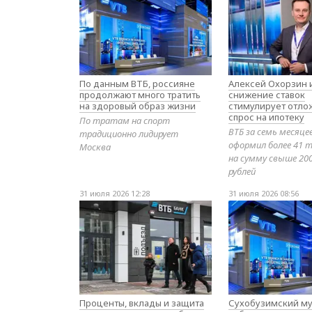
По данным ВТБ, россияне
Алексей Охорзин и
продолжают много тратить
снижение ставок
на здоровый образ жизни
стимулирует отл
спрос на ипотеку
По тратам на спорт
ВТБ за семь месяце
традиционно лидирует
оформил более 41 т
Москва
на сумму свыше 20
рублей
31 июля 2026 12:28
31 июля 2026 08:56
Проценты, вклады и защита
Сухобузимский му