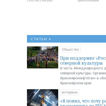
СИЗО на 2 месяца
предсказанием
СТАТЬИ
>
Общество
При поддержке «Рос
северной культуры
В честь Международного д
северной культуры. Органи
Красноярскнефтегаз» и «В
Красноярском крае
интервью
«Я понял, что хочу р
крановщика из РУС