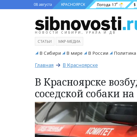
08 августа
КРАСНОЯРСК
Погода
17˚
$
НОВОСТИ СИБИРИ, УРАЛА И ДВ
СТАТЬИ
МКР-МЕДИА
В Сибири
В мире
В России
Политика
Главная
В Красноярске
В Красноярске возб
соседской собаки н