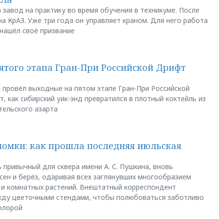
 завод на практику во время обучения в техникуме. После
а КрАЗ. Уже три года он управляет краном. Для него работа
 нашёл своё призвание
пятого этапа Гран-При Российской Дрифт
u провёл выходные на пятом этапе Гран-При Российской
, как сибирский уик-энд превратился в плотный коктейль из
тельского азарта
ломки: как прошла последняя июльская
 привычный для сквера имени А. С. Пушкина, вновь
сен и берёз, одаривая всех заглянувших многообразием
 и комнатных растений. Внештатный корреспондент
между цветочными стендами, чтобы полюбоваться заботливо
флорой