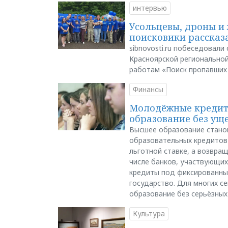
интервью
Усольцевы, дроны и 
поисковики рассказа
sibnovosti.ru побеседовал
Красноярской регионально
работам «Поиск пропавших
Финансы
Молодёжные кредиты
образование без ущ
Высшее образование стано
образовательных кредитов 
льготной ставке, а возвра
числе банков, участвующих
кредиты под фиксированны
государство. Для многих с
образование без серьёзных
Культура