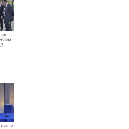
нил
 жилом
 в
гноз по