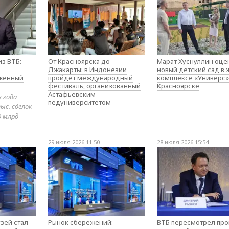
з ВТБ:
От Красноярска до
Марат Хуснуллин оце
Джакарты: в Индонезии
новый детский сад в
оженный
пройдёт международный
комплексе «Универс»
фестиваль, организованный
Красноярске
Астафьевским
в года
педуниверситетом
ыс. сделок
0 млрд
29 июля 2026 11:50
28 июля 2026 15:54
зей стал
Рынок сбережений:
ВТБ пересмотрел про