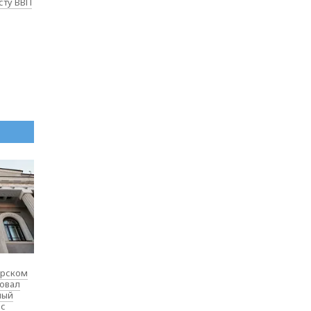
сту ВВП
ярском
товал
ный
 с