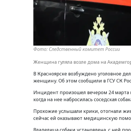
Фото: Следственный комитет России
Женщина гуляла возле дома на Академгор
В Красноярске возбуждено уголовное де
женщину. Об этом сообщили в ГСУ СК Рос
Инцидент произошел вечером 24 марта н
когда на нее набросилась соседская собак
Прохожие услышали крики, отогнали жив
сейчас ей оказывают медицинскую помо
Владелица собаки установлена, с ней пр