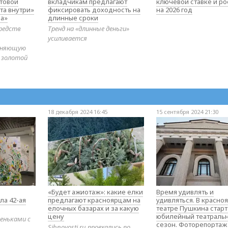
товой
вкладчикам предлагают
ключевой ставке и ро
та внутри»
фиксировать доходность на
на 2026 год
а»
длинные сроки
редств
Тренд на «длинные деньги»
усиливается
диняющую
 золотой
18 декабря 2024 16:45
15 сентября 2024 21:30
«Будет ажиотаж»: какие елки
Время удивлять и
ла 42-ая
предлагают красноярцам на
удивляться. В красно
елочных базарах и за какую
театре Пушкина стар
цену
юбилейный театраль
еньками с
сезон. Фоторепортаж
Sibnovosti.ru проехались по