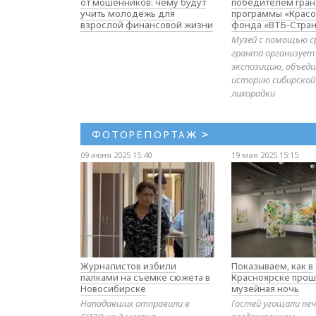
от мошенников: чему будут
победителем гран
учить молодёжь для
программы «Красо
взрослой финансовой жизни
фонда «ВТБ-Стран
Музей с помощью с
гранта организует
экспозицию, объе
историю сибирской
лихорадки
ФОТОРЕПОРТАЖ
>
09 июня 2025 15:40
19 мая 2025 15:15
Журналистов избили
Показываем, как в
палками на съемке сюжета в
Красноярске прош
Новосибирске
музейная ночь
Нападавших отправили в
Гостей угощали печ