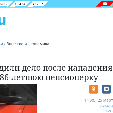
 82.17
€ 94.84
¥ 12.17
Общество
Экономика
удили дело после нападения
а 86-летнюю пенсионерку
25 март
14:00,
В КРАС
НАП