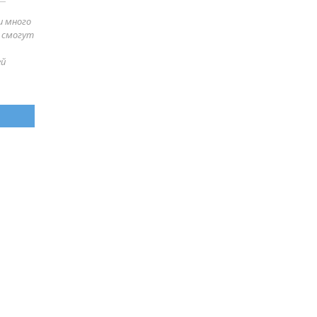
и много
е смогут
ей