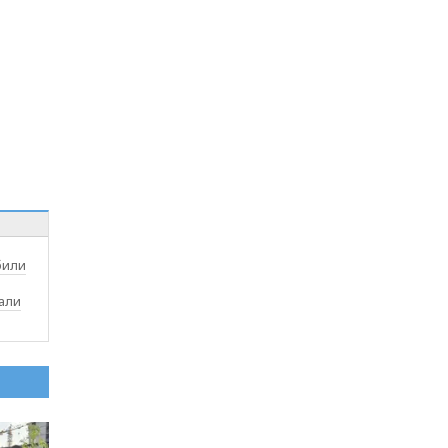
били
али