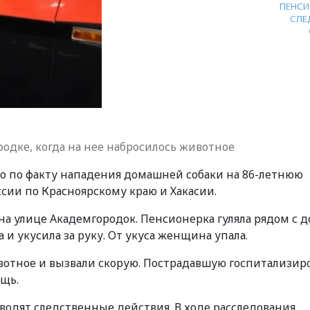
ПЕНСИ
СЛЕ
одке, когда на нее набросилось животное
ло по факту нападения домашней собаки на 86-летнюю
сии по Красноярскому краю и Хакасии.
а улице Академгородок. Пенсионерка гуляла рядом с 
а и укусила за руку. От укуса женщина упала.
отное и вызвали скорую. Пострадавшую госпитализир
щь.
оводят следственные действия. В ходе расследования