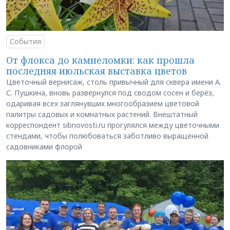
События
От флокса до камнеломки: как прошла
последняя июльская выставка цветов
Цветочный вернисаж, столь привычный для сквера имени А.
С. Пушкина, вновь развернулся под сводом сосен и берёз,
одаривая всех заглянувших многообразием цветовой
палитры садовых и комнатных растений. Внештатный
корреспондент sibnovosti.ru прогулялся между цветочными
стендами, чтобы полюбоваться заботливо выращенной
садовниками флорой