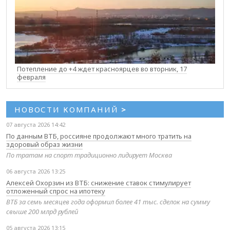
Потепление до +4 ждет красноярцев во вторник, 17
февраля
НОВОСТИ КОМПАНИЙ
>
07 августа 2026 14:42
По данным ВТБ, россияне продолжают много тратить на
здоровый образ жизни
По тратам на спорт традиционно лидирует Москва
06 августа 2026 13:25
Алексей Охорзин из ВТБ: снижение ставок стимулирует
отложенный спрос на ипотеку
ВТБ за семь месяцев года оформил более 41 тыс. сделок на сумму
свыше 200 млрд рублей
05 августа 2026 13:15