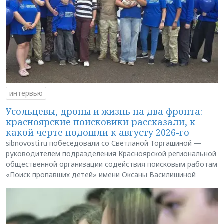
интервью
Усольцевы, дроны и жизнь на два фронта:
красноярские поисковики рассказали, к
какой черте подошли к августу 2026-го
sibnovosti.ru побеседовали со Светланой Торгашиной —
руководителем подразделения Красноярской региональной
общественной организации содействия поисковым работам
«Поиск пропавших детей» имени Оксаны Василишиной