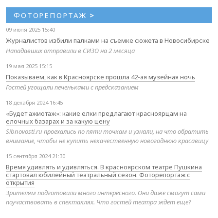
ФОТОРЕПОРТАЖ
>
09 июня 2025 15:40
Журналистов избили палками на съемке сюжета в Новосибирске
Нападавших отправили в СИЗО на 2 месяца
19 мая 2025 15:15
Показываем, как в Красноярске прошла 42-ая музейная ночь
Гостей угощали печеньками с предсказанием
18 декабря 2024 16:45
«Будет ажиотаж»: какие елки предлагают красноярцам на
елочных базарах и за какую цену
Sibnovosti.ru проехались по пяти точкам и узнали, на что обратить
внимание, чтобы не купить некачественную новогоднюю красавицу
15 сентября 2024 21:30
Время удивлять и удивляться. В красноярском театре Пушкина
стартовал юбилейный театральный сезон. Фоторепортаж с
открытия
Зрителям подготовили много интересного. Они даже смогут сами
поучаствовать в спектаклях. Что гостей театра ждет еще?