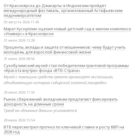
От Красноярска до Джакарты: в Индонезии пройдёт
международный фестиваль, организованный Астафьевским
педуниверситетом
05 августа 2026 11:45
Марат Хуснуллин оценил новый детский сад в жилом комплексе
«Универс» в Красноярске
31 июля 2026 12:28
Проценты, вклады и защита от мошенников: чему будут учить
молодёжь для взрослой финансовой жизни
31 июля 2026 08:56
Сухобузимский музей стал победителем грантовой программы
«Красота внутри» фонда «ВТБ-Страна»
Музей с помощью средств гранта организует экспозицию,
объединяющую историю сибирской золотой лихорадки
29 июля 2026 11:50
Рынок сбережений: вкладчикам предлагают фиксировать
доходность на длинные сроки
Тренд на «длинные деньги» усиливается
28 июля 2026 15:54
ВТБ пересмотрел прогноз по ключевой ставке и росту ВВП на
2026 год