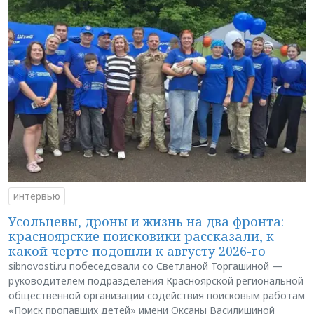
интервью
Усольцевы, дроны и жизнь на два фронта:
красноярские поисковики рассказали, к
какой черте подошли к августу 2026-го
sibnovosti.ru побеседовали со Светланой Торгашиной —
руководителем подразделения Красноярской региональной
общественной организации содействия поисковым работам
«Поиск пропавших детей» имени Оксаны Василишиной