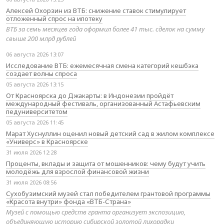
Алексей Охорзин из ВТБ: снижение ставок стимулирует
отложенный спрос на ипотеку
ВТБ за семь месяцев года оформил более 41 тыс. сделок на сумму
свыше 200 млрд рублей
06 августа 2026 13:07
Исследование ВТБ: ежемесячная смена категорий кешбэка
создает волны спроса
05 августа 2026 13:15
От Красноярска до Джакарты: в Индонезии пройдёт
международный фестиваль, организованный Астафьевским
педуниверситетом
05 августа 2026 11:45
Марат Хуснуллин оценил новый детский сад в жилом комплексе
«Универс» в Красноярске
31 июля 2026 12:28
Проценты, вклады и защита от мошенников: чему будут учить
молодёжь для взрослой финансовой жизни
31 июля 2026 08:56
Сухобузимский музей стал победителем грантовой программы
«Красота внутри» фонда «ВТБ-Страна»
Музей с помощью средств гранта организует экспозицию,
объединяющую историю сибирской золотой лихорадки