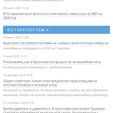
Тренд на «длинные деньги» усиливается
28 июля 2026 15:54
ВТБ пересмотрел прогноз по ключевой ставке и росту ВВП на
2026 год
ФОТОРЕПОРТАЖ
>
09 июня 2025 15:40
Журналистов избили палками на съемке сюжета в Новосибирске
Нападавших отправили в СИЗО на 2 месяца
19 мая 2025 15:15
Показываем, как в Красноярске прошла 42-ая музейная ночь
Гостей угощали печеньками с предсказанием
18 декабря 2024 16:45
«Будет ажиотаж»: какие елки предлагают красноярцам на
елочных базарах и за какую цену
Sibnovosti.ru проехались по пяти точкам и узнали, на что обратить
внимание, чтобы не купить некачественную новогоднюю красавицу
15 сентября 2024 21:30
Время удивлять и удивляться. В красноярском театре Пушкина
стартовал юбилейный театральный сезон. Фоторепортаж с