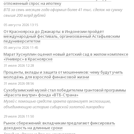
отложенный спрос на ипотеку
ВТБ за семь месяцев года оформил более 41 тыс. сделок на сумму
свыше 200 млрд рублей
05 августа 2026 13:15
От Красноярска до Джакарты: в Индонезии пройдёт
международный фестиваль, организованный Астафьевским
педуниверситетом
05 августа 2026 11:45
Марат Хуснуллин оценил новый детский сад в жилом комплексе
«Универс» в Красноярске
31 июля 2026 12:28
Проценты, вклады и защита от мошенников: чему будут учить
молодёжь для взрослой финансовой жизни
31 июля 2026 08:56
Сухобузимский музей стал победителем грантовой программы
«Красота внутри» фонда «ВТБ-Страна»
Музей с помощью средств гранта организует экспозицию,
объединяющую историю сибирской золотой лихорадки
29 июля 2026 11:50
Рынок сбережений: вкладчикам предлагают фиксировать
доходность на длинные сроки