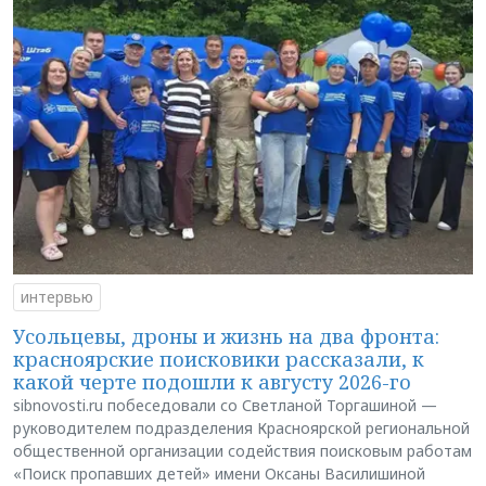
интервью
Усольцевы, дроны и жизнь на два фронта:
красноярские поисковики рассказали, к
какой черте подошли к августу 2026-го
sibnovosti.ru побеседовали со Светланой Торгашиной —
руководителем подразделения Красноярской региональной
общественной организации содействия поисковым работам
«Поиск пропавших детей» имени Оксаны Василишиной