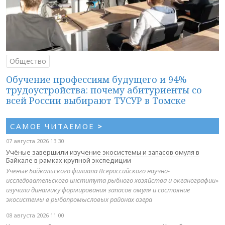
Общество
Обучение профессиям будущего и 94%
трудоустройства: почему абитуриенты со
всей России выбирают ТУСУР в Томске
САМОЕ ЧИТАЕМОЕ
>
07 августа 2026 13:30
Учёные завершили изучение экосистемы и запасов омуля в
Байкале в рамках крупной экспедиции
Учёные Байкальского филиала Всероссийского научно-
исследовательского института рыбного хозяйства и океанографии»
изучили динамику формирования запасов омуля и состояние
экосистемы в рыбопромысловых районах озера
08 августа 2026 11:00