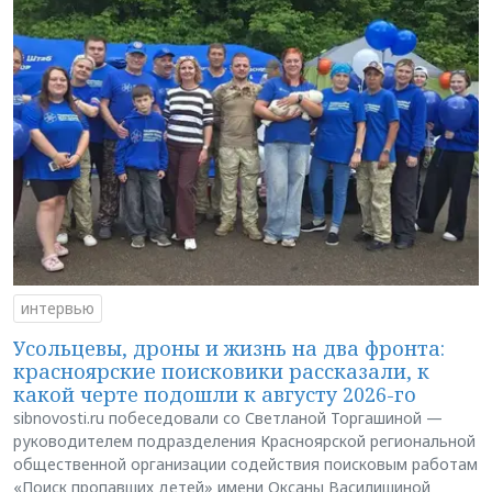
интервью
Усольцевы, дроны и жизнь на два фронта:
красноярские поисковики рассказали, к
какой черте подошли к августу 2026-го
sibnovosti.ru побеседовали со Светланой Торгашиной —
руководителем подразделения Красноярской региональной
общественной организации содействия поисковым работам
«Поиск пропавших детей» имени Оксаны Василишиной