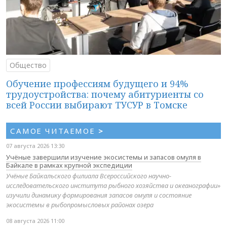
Общество
Обучение профессиям будущего и 94%
трудоустройства: почему абитуриенты со
всей России выбирают ТУСУР в Томске
САМОЕ ЧИТАЕМОЕ
>
07 августа 2026 13:30
Учёные завершили изучение экосистемы и запасов омуля в
Байкале в рамках крупной экспедиции
Учёные Байкальского филиала Всероссийского научно-
исследовательского института рыбного хозяйства и океанографии»
изучили динамику формирования запасов омуля и состояние
экосистемы в рыбопромысловых районах озера
08 августа 2026 11:00