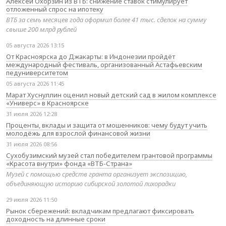
Алексей Охорзин из ВТБ: снижение ставок стимулирует
отложенный спрос на ипотеку
ВТБ за семь месяцев года оформил более 41 тыс. сделок на сумму
свыше 200 млрд рублей
05 августа 2026 13:15
От Красноярска до Джакарты: в Индонезии пройдёт
международный фестиваль, организованный Астафьевским
педуниверситетом
05 августа 2026 11:45
Марат Хуснуллин оценил новый детский сад в жилом комплексе
«Универс» в Красноярске
31 июля 2026 12:28
Проценты, вклады и защита от мошенников: чему будут учить
молодёжь для взрослой финансовой жизни
31 июля 2026 08:56
Сухобузимский музей стал победителем грантовой программы
«Красота внутри» фонда «ВТБ-Страна»
Музей с помощью средств гранта организует экспозицию,
объединяющую историю сибирской золотой лихорадки
29 июля 2026 11:50
Рынок сбережений: вкладчикам предлагают фиксировать
доходность на длинные сроки