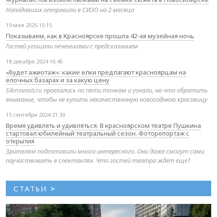
Нападавших отправили в СИЗО на 2 месяца
19 мая 2025 15:15
Показываем, как в Красноярске прошла 42-ая музейная ночь
Гостей угощали печеньками с предсказанием
18 декабря 2024 16:45
«Будет ажиотаж»: какие елки предлагают красноярцам на
елочных базарах и за какую цену
Sibnovosti.ru проехались по пяти точкам и узнали, на что обратить
внимание, чтобы не купить некачественную новогоднюю красавицу
15 сентября 2024 21:30
Время удивлять и удивляться. В красноярском театре Пушкина
стартовал юбилейный театральный сезон. Фоторепортаж с
открытия
Зрителям подготовили много интересного. Они даже смогут сами
поучаствовать в спектаклях. Что гостей театра ждет еще?
СТАТЬИ
>