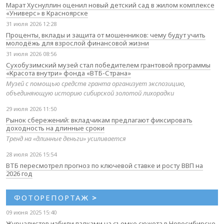
Марат Хуснуллин оценил новый детский сад в жилом комплексе
«Универс» в Красноярске
31 июля 2026 12:28
Проценты, вклады и защита от мошенников: чему будут учить
молодёжь для взрослой финансовой жизни
31 июля 2026 08:56
Сухобузимский музей стал победителем грантовой программы
«Красота внутри» фонда «ВТБ-Страна»
Музей с помощью средств гранта организует экспозицию,
объединяющую историю сибирской золотой лихорадки
29 июля 2026 11:50
Рынок сбережений: вкладчикам предлагают фиксировать
доходность на длинные сроки
Тренд на «длинные деньги» усиливается
28 июля 2026 15:54
ВТБ пересмотрел прогноз по ключевой ставке и росту ВВП на
2026 год
ФОТОРЕПОРТАЖ
>
09 июня 2025 15:40
Журналистов избили палками на съемке сюжета в Новосибирске