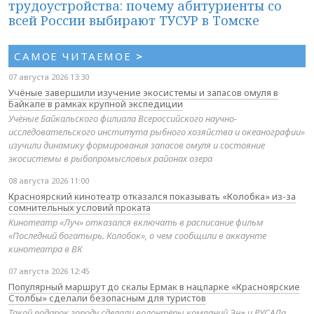
трудоустройства: почему абитуриенты со
всей России выбирают ТУСУР в Томске
САМОЕ ЧИТАЕМОЕ
>
07 августа 2026 13:30
Учёные завершили изучение экосистемы и запасов омуля в
Байкале в рамках крупной экспедиции
Учёные Байкальского филиала Всероссийского научно-
исследовательского института рыбного хозяйства и океанографии»
изучили динамику формирования запасов омуля и состояние
экосистемы в рыбопромысловых районах озера
08 августа 2026 11:00
Красноярский кинотеатр отказался показывать «Колобка» из-за
сомнительных условий проката
Кинотеатр «Луч» отказался включать в расписание фильм
«Последний богатырь. Колобок», о чем сообщили в аккаунте
кинотеатра в ВК
07 августа 2026 12:45
Популярный маршрут до скалы Ермак в нацпарке «Красноярские
Столбы» сделали безопасным для туристов
Такой подарок городу сделали волонтёры компаний Эн+ и РУСАЛа