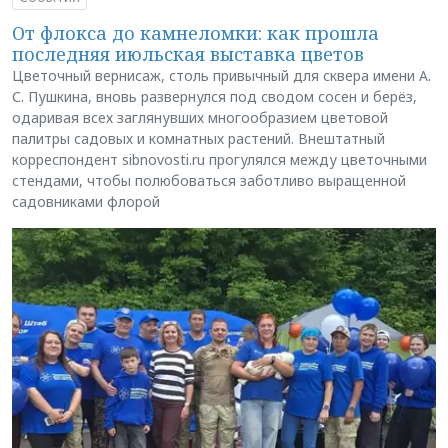
От флокса до камнеломки: как прошла
последняя июльская выставка цветов
Цветочный вернисаж, столь привычный для сквера имени А.
С. Пушкина, вновь развернулся под сводом сосен и берёз,
одаривая всех заглянувших многообразием цветовой
палитры садовых и комнатных растений. Внештатный
корреспондент sibnovosti.ru прогулялся между цветочными
стендами, чтобы полюбоваться заботливо выращенной
садовниками флорой