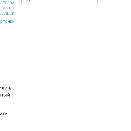
РЕПРАВА
ЛЬСТВО
БОЛЬСК
ртоник
.
или в
ьный
ать