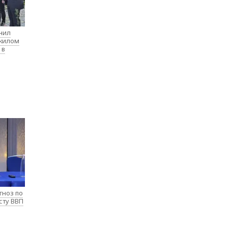
нил
 жилом
 в
гноз по
сту ВВП