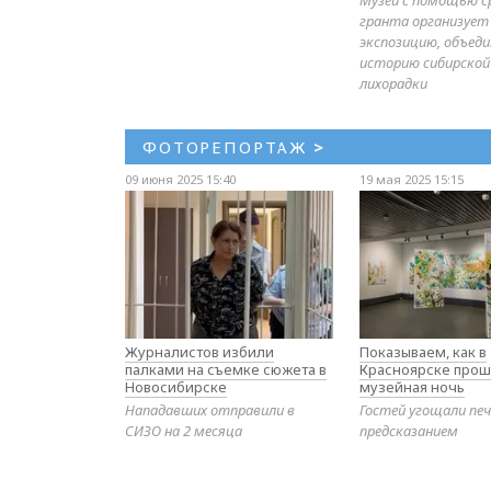
гранта организует
экспозицию, объе
историю сибирской
лихорадки
ФОТОРЕПОРТАЖ
>
09 июня 2025 15:40
19 мая 2025 15:15
Журналистов избили
Показываем, как в
палками на съемке сюжета в
Красноярске прош
Новосибирске
музейная ночь
Нападавших отправили в
Гостей угощали печ
СИЗО на 2 месяца
предсказанием