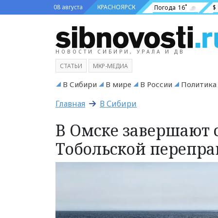
08 августа
КРАСНОЯРСК
Погода
16˚
$
НОВОСТИ СИБИРИ, УРАЛА И ДВ
СТАТЬИ
МКР-МЕДИА
В Сибири
В мире
В России
Политика
Главная
В Сибири
В Омске завершают 
Тобольской перепр