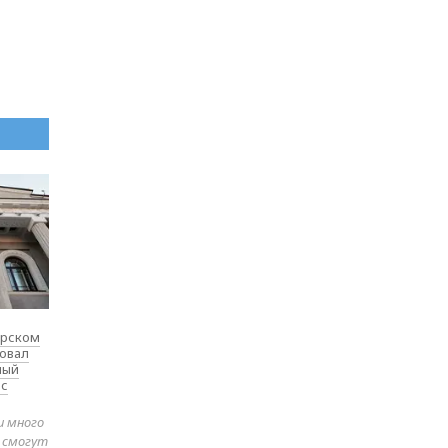
ярском
товал
ный
 с
и много
е смогут