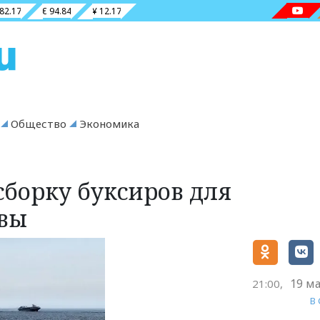
 82.17
€ 94.84
¥ 12.17
Общество
Экономика
сборку буксиров для
авы
19 ма
21:00,
В