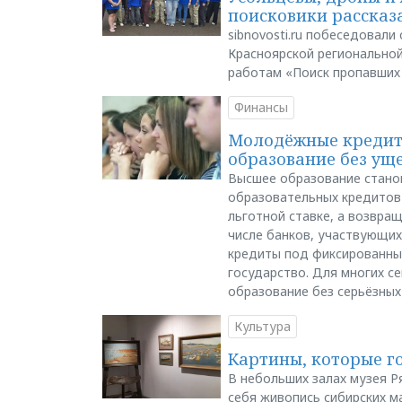
поисковики рассказа
sibnovosti.ru побеседовал
Красноярской регионально
работам «Поиск пропавших
Финансы
Молодёжные кредиты
образование без ущ
Высшее образование стано
образовательных кредитов 
льготной ставке, а возвра
числе банков, участвующих
кредиты под фиксированны
государство. Для многих с
образование без серьёзных
Культура
Картины, которые г
В небольших залах музея Р
себя живопись сибирских ма