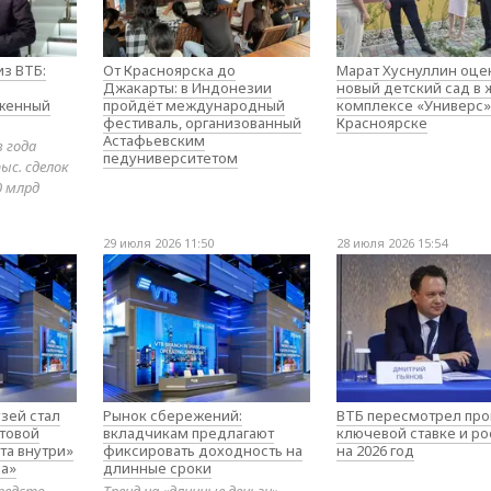
з ВТБ:
От Красноярска до
Марат Хуснуллин оце
Джакарты: в Индонезии
новый детский сад в
оженный
пройдёт международный
комплексе «Универс»
фестиваль, организованный
Красноярске
Астафьевским
в года
педуниверситетом
ыс. сделок
0 млрд
29 июля 2026 11:50
28 июля 2026 15:54
зей стал
Рынок сбережений:
ВТБ пересмотрел про
товой
вкладчикам предлагают
ключевой ставке и ро
та внутри»
фиксировать доходность на
на 2026 год
а»
длинные сроки
редств
Тренд на «длинные деньги»