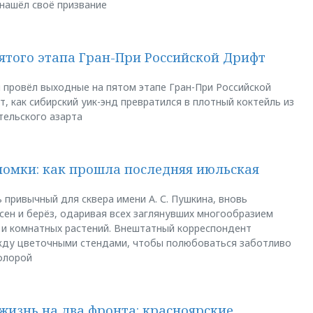
 нашёл своё призвание
пятого этапа Гран-При Российской Дрифт
u провёл выходные на пятом этапе Гран-При Российской
, как сибирский уик-энд превратился в плотный коктейль из
тельского азарта
ломки: как прошла последняя июльская
 привычный для сквера имени А. С. Пушкина, вновь
сен и берёз, одаривая всех заглянувших многообразием
 и комнатных растений. Внештатный корреспондент
между цветочными стендами, чтобы полюбоваться заботливо
флорой
жизнь на два фронта: красноярские