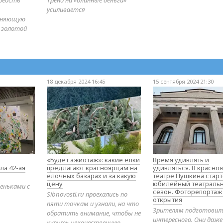
усиливается
диняющую
 золотой
18 декабря 2024 16:45
15 сентября 2024 21:30
«Будет ажиотаж»: какие елки
Время удивлять и
ла 42-ая
предлагают красноярцам на
удивляться. В красно
елочных базарах и за какую
театре Пушкина стар
цену
юбилейный театраль
еньками с
сезон. Фоторепортаж
Sibnovosti.ru проехались по
открытия
пяти точкам и узнали, на что
Зрителям подготовил
обратить внимание, чтобы не
интересного. Они даж
купить некачественную