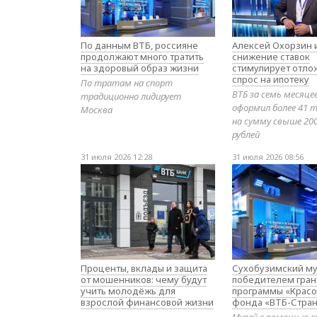
По данным ВТБ, россияне
Алексей Охорзин и
продолжают много тратить
снижение ставок
на здоровый образ жизни
стимулирует отл
спрос на ипотеку
По тратам на спорт
ВТБ за семь месяце
традиционно лидирует
оформил более 41 т
Москва
на сумму свыше 20
рублей
31 июля 2026 12:28
31 июля 2026 08:56
Проценты, вклады и защита
Сухобузимский му
от мошенников: чему будут
победителем гран
учить молодёжь для
программы «Красо
взрослой финансовой жизни
фонда «ВТБ-Стран
Музей с помощью с