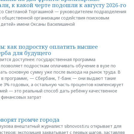
ли, к какой черте подошли к августу 2026-го
и со Светланой Торгашиной — руководителем подразделения
й общественной организации содействия поисковым
 детей» имени Оксаны Василишиной
: как подростку оплатить высшее
ерба для будущего
вится доступнее: государственная программа
позволяет подросткам оплачивать обучение в вузе по
щать основную сумму уже после выхода на рынок труда. В
 в программе, — Сбербанк, Т-банк — они выдают такие
е 3% годовых, а остальную часть процентов компенсирует
емей — это реальный способ дать ребёнку качественное
 финансовых затрат
оворят громче города
яузова внештатный журналист sibnovosti.ru открывает для
стеров: экспозиция захватывает с первых шагов, заставляя