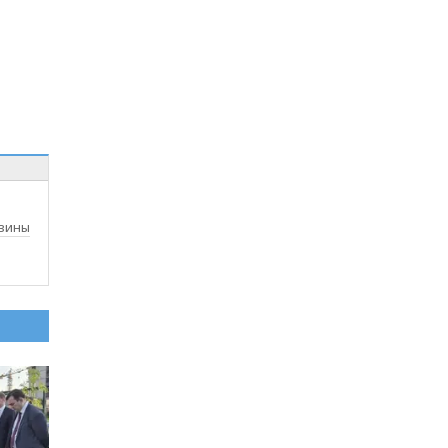
рзины