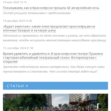
19 мая 2025 15:15
Показываем, как в Красноярске прошла 42-ая музейная ночь
Гостей угощали печеньками с предсказанием
18 декабря 2024 16:45
«Будет ажиотаж»: какие елки предлагают красноярцам на
елочных базарах и за какую цену
Sibnovosti.ru проехались по пяти точкам и узнали, на что обратить
внимание, чтобы не купить некачественную новогоднюю красавицу
15 сентября 2024 21:30
Время удивлять и удивляться. В красноярском театре Пушкина
стартовал юбилейный театральный сезон. Фоторепортаж с
открытия
Зрителям подготовили много интересного. Они даже смогут сами
поучаствовать в спектаклях. Что гостей театра ждет еще?
СТАТЬИ
>