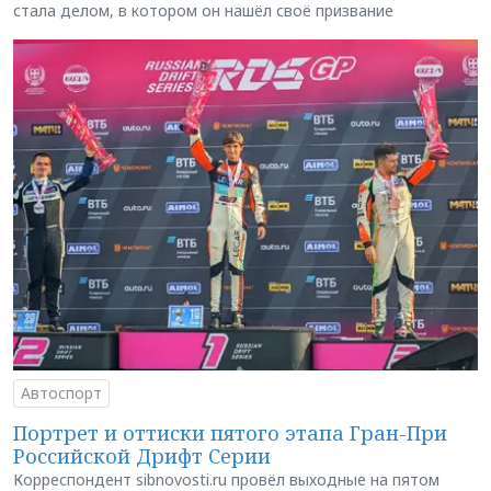
стала делом, в котором он нашёл своё призвание
Автоспорт
Портрет и оттиски пятого этапа Гран-При
Российской Дрифт Серии
Корреспондент sibnovosti.ru провёл выходные на пятом