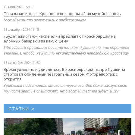
19 мая 2025 15:15
Показываем, как в Красноярске прошла 42-ая музейная ночь
Гостей угощали печеньками с предсказанием
18 декабря 2024 16:45
«Будет ажиотаж»: какие елки предлагают красноярцам на
елочных базарах и за какую цену
Sibnovosti.ru проехались по пяти точкам и узнали, на что обратить
внимание, чтобы не купить некачественную новогоднюю красавицу
15 сентября 2024 21:30
Время удивлять и удивляться. В красноярском театре Пушкина
стартовал юбилейный театральный сезон. Фоторепортаж с
открытия
Зрителям подготовили много интересного. Они даже смогут сами
поучаствовать в спектаклях. Что гостей театра ждет еще?
СТАТЬИ
>