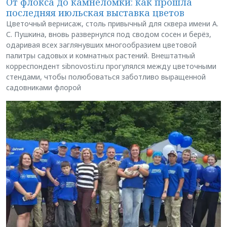
От флокса до камнеломки: как прошла
последняя июльская выставка цветов
Цветочный вернисаж, столь привычный для сквера имени А.
С. Пушкина, вновь развернулся под сводом сосен и берёз,
одаривая всех заглянувших многообразием цветовой
палитры садовых и комнатных растений. Внештатный
корреспондент sibnovosti.ru прогулялся между цветочными
стендами, чтобы полюбоваться заботливо выращенной
садовниками флорой