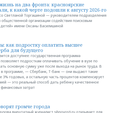
жизнь на два фронта: красноярские
ли, к какой черте подошли к августу 2026-го
и со Светланой Торгашиной — руководителем подразделения
й общественной организации содействия поисковым
 детей» имени Оксаны Василишиной
: как подростку оплатить высшее
ерба для будущего
вится доступнее: государственная программа
позволяет подросткам оплачивать обучение в вузе по
щать основную сумму уже после выхода на рынок труда. В
 в программе, — Сбербанк, Т-банк — они выдают такие
е 3% годовых, а остальную часть процентов компенсирует
емей — это реальный способ дать ребёнку качественное
 финансовых затрат
оворят громче города
яузова внештатный журналист sibnovosti.ru открывает для