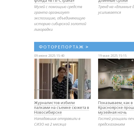
фонда «ВТБ-Страна»
длинные сроки
Музей с помощью средств
Тренд на «длинные 
гранта организует
усиливается
экспозицию, объединяющую
историю сибирской золотой
лихорадки
ФОТОРЕПОРТАЖ
>
09 июня 2025 15:40
19 мая 2025 15:15
Журналистов избили
Показываем, как в
палками на съемке сюжета в
Красноярске прош
Новосибирске
музейная ночь
Нападавших отправили в
Гостей угощали печ
СИЗО на 2 месяца
предсказанием