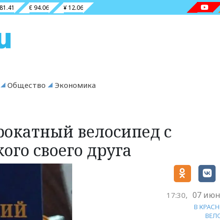
 81.41
€ 94.06
¥ 12.06
Общество
Экономика
рокатный велосипед с
ого своего друга
07 июн
17:30,
В КРАС
ВЕЛ