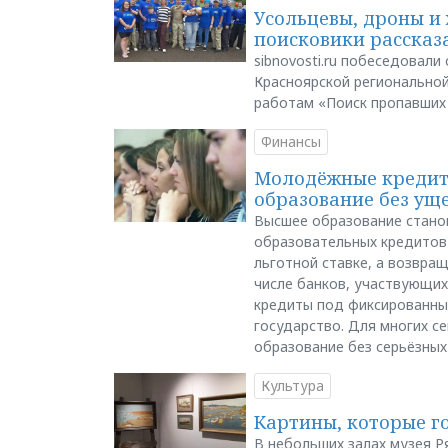
Усольцевы, дроны и 
поисковики рассказа
sibnovosti.ru побеседовал
Красноярской регионально
работам «Поиск пропавших
Финансы
Молодёжные кредиты
образование без ущ
Высшее образование стано
образовательных кредитов 
льготной ставке, а возвра
числе банков, участвующих
кредиты под фиксированны
государство. Для многих с
образование без серьёзных
Культура
Картины, которые г
В небольших залах музея Р