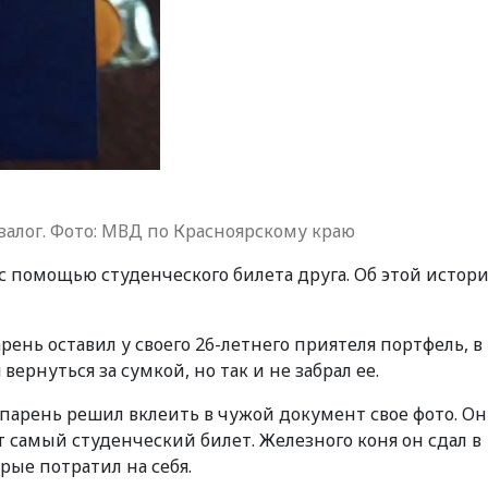
в залог. Фото: МВД по Красноярскому краю
с помощью студенческого билета друга. Об этой истор
рень оставил у своего 26-летнего приятеля портфель, в
ернуться за сумкой, но так и не забрал ее.
рень решил вклеить в чужой документ свое фото. Он
от самый студенческий билет. Железного коня он сдал в
орые потратил на себя.