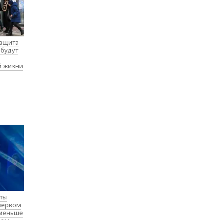
защита
 будут
й жизни
нты
 первом
 меньше