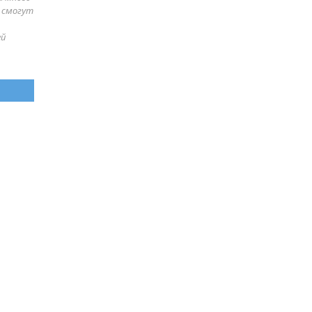
е смогут
ей