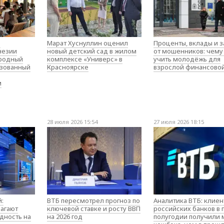
о
Марат Хуснуллин оценил
Проценты, вклады и 
незии
новый детский сад в жилом
от мошенников: чему
родный
комплексе «Универс» в
учить молодёжь для
изованный
Красноярске
взрослой финансово
м
28 июля 2026 15:54
27 июля 2026 18:15
:
ВТБ пересмотрел прогноз по
Аналитика ВТБ: клие
агают
ключевой ставке и росту ВВП
российских банков в
дность на
на 2026 год
полугодии получили