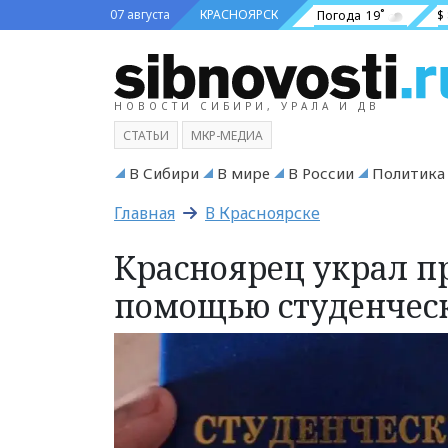
07 августа
КРАСНОЯРСК
Погода
19˚
$
НОВОСТИ СИБИРИ, УРАЛА И ДВ
СТАТЬИ
МКР-МЕДИА
В Сибири
В мире
В России
Политика
Главная
В Красноярске
Красноярец украл п
помощью студенческ