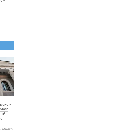
лом
ярском
товал
ный
 с
и много