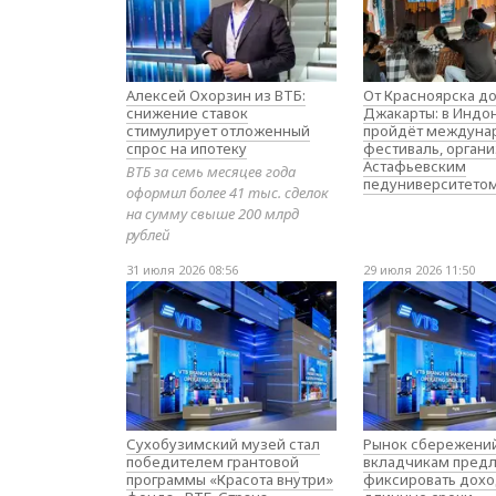
Алексей Охорзин из ВТБ:
От Красноярска д
снижение ставок
Джакарты: в Индо
стимулирует отложенный
пройдёт междуна
спрос на ипотеку
фестиваль, орган
Астафьевским
ВТБ за семь месяцев года
педуниверситето
оформил более 41 тыс. сделок
на сумму свыше 200 млрд
рублей
31 июля 2026 08:56
29 июля 2026 11:50
Сухобузимский музей стал
Рынок сбережений
победителем грантовой
вкладчикам предл
программы «Красота внутри»
фиксировать дохо