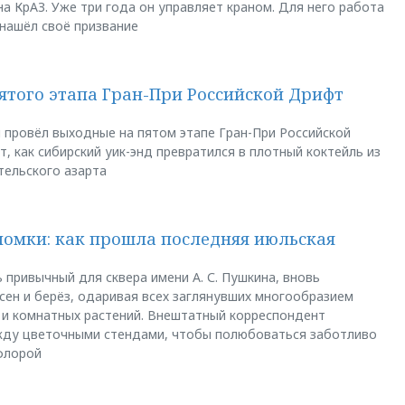
а КрАЗ. Уже три года он управляет краном. Для него работа
 нашёл своё призвание
пятого этапа Гран-При Российской Дрифт
u провёл выходные на пятом этапе Гран-При Российской
, как сибирский уик-энд превратился в плотный коктейль из
тельского азарта
ломки: как прошла последняя июльская
 привычный для сквера имени А. С. Пушкина, вновь
сен и берёз, одаривая всех заглянувших многообразием
 и комнатных растений. Внештатный корреспондент
между цветочными стендами, чтобы полюбоваться заботливо
флорой