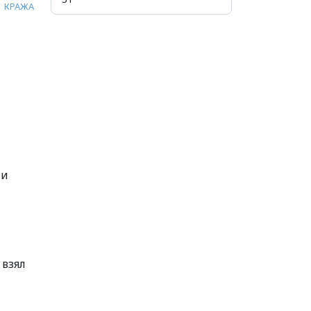
КРАЖА
ии
 взял