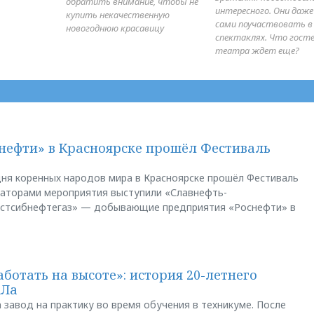
обратить внимание, чтобы не
интересного. Они даж
купить некачественную
сами поучаствовать в
новогоднюю красавицу
спектаклях. Что гост
театра ждет еще?
нефти» в Красноярске прошёл Фестиваль
ня коренных народов мира в Красноярске прошёл Фестиваль
заторами мероприятия выступили «Славнефть-
остсибнефтегаз» — добывающие предприятия «Роснефти» в
аботать на высоте»: история 20-летнего
АЛа
 завод на практику во время обучения в техникуме. После