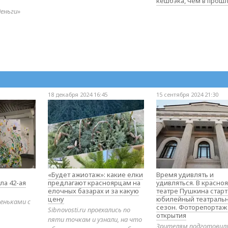
кешбэка, чем в прош
деньги»
18 декабря 2024 16:45
15 сентября 2024 21:30
«Будет ажиотаж»: какие елки
Время удивлять и
ла 42-ая
предлагают красноярцам на
удивляться. В красно
елочных базарах и за какую
театре Пушкина стар
цену
юбилейный театраль
еньками с
сезон. Фоторепортаж
Sibnovosti.ru проехались по
открытия
пяти точкам и узнали, на что
Зрителям подготовил