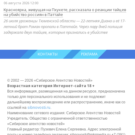
06 августа 2026 12:00
Красноярка, живущая на Пхукете, рассказала о реакции тайцев
на убийство россиян в Паттайе
26 июля уроженцы Тюменской области — 22-летняя Диана и её 17-
летний брат Роман пропали в Паттайе. Через пару дней полиция
задержала двух тайцев, которые признались в убийстве
КОНТАКТЫ
РЕКЛАМА
© 2002 — 2026 «Сибирское Агентство Новостей»
Возрастная категория Интернет-сайта 18 +
Вся информация, размещенная на данном ресурсе, предназначена
только для персонального использования и не подлежит
дальнейшему воспроизведению или распространению, иначе как со
sibnovosti.ru
ссылкой на
.
Наименование сетевого издания: Сибирское Агентство Новостей
Учредитель: Общество с ограниченной ответственностью
«Сибирское агентство новостей»
Главный редактор: Пузевич Елена Сергеевна. Адрес электронной
почты и номер телефона редакции: sibnovosti@mkrmedia.ru +7 (391)