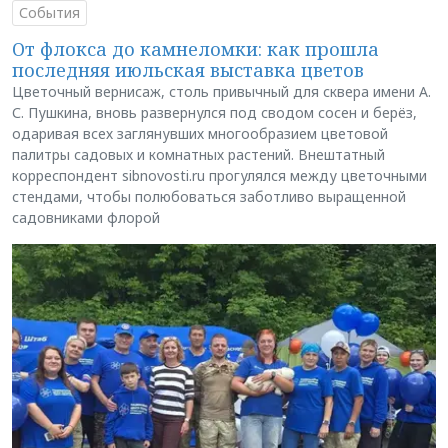
События
От флокса до камнеломки: как прошла
последняя июльская выставка цветов
Цветочный вернисаж, столь привычный для сквера имени А.
С. Пушкина, вновь развернулся под сводом сосен и берёз,
одаривая всех заглянувших многообразием цветовой
палитры садовых и комнатных растений. Внештатный
корреспондент sibnovosti.ru прогулялся между цветочными
стендами, чтобы полюбоваться заботливо выращенной
садовниками флорой