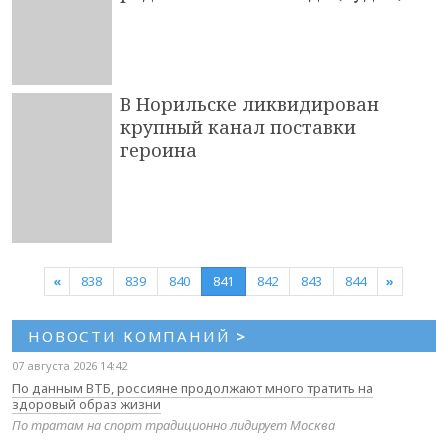
В Норильске ликвидирован
крупный канал поставки
героина
«
838
839
840
841
842
843
844
»
НОВОСТИ КОМПАНИЙ
>
07 августа 2026 14:42
По данным ВТБ, россияне продолжают много тратить на
здоровый образ жизни
По тратам на спорт традиционно лидирует Москва