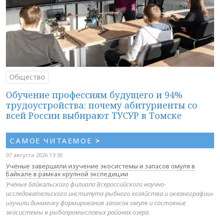
Общество
Обучение профессиям будущего и 94%
трудоустройства: почему абитуриенты со
всей России выбирают ТУСУР в Томске
САМОЕ ЧИТАЕМОЕ
>
07 августа 2026 13:30
Учёные завершили изучение экосистемы и запасов омуля в
Байкале в рамках крупной экспедиции
Учёные Байкальского филиала Всероссийского научно-
исследовательского института рыбного хозяйства и океанографии»
изучили динамику формирования запасов омуля и состояние
экосистемы в рыбопромысловых районах озера