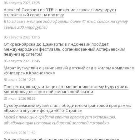
06 августа 2026 13:25
Алексей Охорзин из ВТБ: снижение ставок стимулирует
отложенный спрос на ипотеку
ВТБ за семь месяцев года оформил более 41 тыс. сделок на сумму
свыше 200 млрд рублей
05 августа 2026 13:15
От Красноярска до Джакарты: в Индонезии пройдёт
международный фестиваль, организованный Астафьевским
педуниверситетом
05 августа 2026 11:45
Марат Хуснуллин оценил новый детский сад в жилом комплексе
«Универс» в Красноярске
31 июля 2026 12:28
Проценты, вклады и защита от мошенников: чему будут учить
молодёжь для взрослой финансовой жизни
31 июля 2026 08:56
Сухобузимский музей стал победителем грантовой программы
«Красота внутри» фонда «ВТБ-Страна»
Музей с помощью средств гранта организует экспозицию,
объединяющую историю сибирской золотой лихорадки
29 июля 2026 11:50
Рынок сбережений: вкладчикам предлагают фиксировать