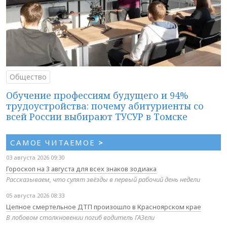
Общество
Обучение профессиям будущего и 94%
трудоустройства: почему абитуриенты со
всей России выбирают ТУСУР в Томске
САМОЕ ЧИТАЕМОЕ
>
03 августа 2026 09:30
Гороскоп на 3 августа для всех знаков зодиака
Рассказываем, что сулят звёзды в первый рабочий день недели
05 августа 2026 08:33
Цепное смертельное ДТП произошло в Красноярском крае
В лобовом столкновении погиб водитель ГАЗели