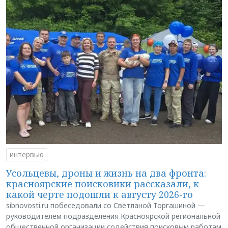
интервью
Усольцевы, дроны и жизнь на два фронта:
красноярские поисковики рассказали, к
какой черте подошли к августу 2026-го
sibnovosti.ru побеседовали со Светланой Торгашиной —
руководителем подразделения Красноярской региональной
общественной организации содействия поисковым работам