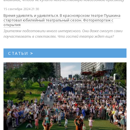
15 сентября 2024 21:30
Время удивлять и удивляться. В красноярском театре Пушкина
стартовал юбилейный театральный сезон. Фоторепортаж с
открытия
Зрителям подготовили много интересного. Они даже смогут сами
поучаствовать в спектаклях. Что гостей театра ждет еще?
СТАТЬИ
>