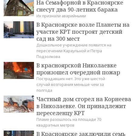
На Семафорной в Красноярске
снесут два 90-летних барака
Их признали аварийными
В Красноярске возле Планеты на
участке КРТ построят детский
сад на 300 мест
Дошкольное учреждение появится на
пересечении Караульной и Петра
Подзолкова
В красноярской Николаевке
произошел очередной пожар
Пострадавших нет. Это уже шестой
случай возгорания меньше чем за
полгода
Частный дом сгорел на Корнеева
в Николаевке. Он принадлежит
переселенцу КРТ
Пламе разошлось на площади 70
квадратных метров
В Красноярске заключили семь