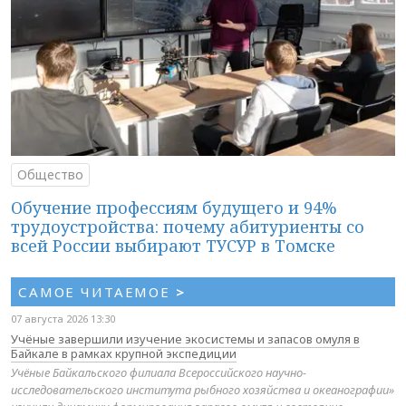
Общество
Обучение профессиям будущего и 94%
трудоустройства: почему абитуриенты со
всей России выбирают ТУСУР в Томске
САМОЕ ЧИТАЕМОЕ
>
07 августа 2026 13:30
Учёные завершили изучение экосистемы и запасов омуля в
Байкале в рамках крупной экспедиции
Учёные Байкальского филиала Всероссийского научно-
исследовательского института рыбного хозяйства и океанографии»