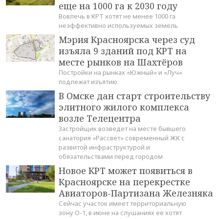
еще на 1000 га к 2030 году
Вовлечь в КРТ хотят не менее 1000 га
неэффективно используемых земель
Мэрия Красноярска через суд
изъяла 9 зданий под КРТ на
месте рынков на Шахтёров
Постройки на рынках «Южный» и «Луч»
подлежат изъятию
В Омске дан старт строительству
элитного жилого комплекса
возле Телецентра
Застройщик возведет на месте бывшего
санатория «Рассвет» современный ЖК с
развитой инфраструктурой и
обязательствами перед городом
Новое КРТ может появиться в
Красноярске на перекрестке
Авиаторов-Партизана Железняка
Сейчас участок имеет территориальную
зону О-1, в июне на слушаниях ее хотят