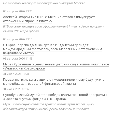
По тратам на спорт традиционно лидирует Москва
06 августа 2026 13:25
Алексей Охорзин из ВТБ: снижение ставок стимулирует
отложенный спрос на ипотеку
ВТБ за семь месяцев года оформил более 41 тыс. сделок на сумму
свыше 200 млрд рублей
05 августа 2026 13:15
От Красноярска до Джакарты: в Индонезии пройдёт
международный фестиваль, организованный Астафьевским
педуниверситетом
05 августа 2026 11:45
Марат Хуснуллин оценил новый детский сад в жилом комплексе
«Универс» в Красноярске
31 июля 2026 12:28
Проценты, вклады и защита от мошенников: чему будут учить
молодёжь для взрослой финансовой жизни
31 июля 2026 08:56
Сухобузимский музей стал победителем грантовой программы
«Красота внутри» фонда «ВТБ-Страна»
Музей с помощью средств гранта организует экспозицию,
объединяющую историю сибирской золотой лихорадки