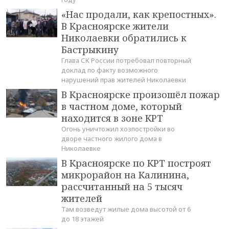
«Нас продали, как крепостных».
В Красноярске жители
Николаевки обратились к
Бастрыкину
Глава СК России потребовал повторный
доклад по факту возможного
нарушений прав жителей Николаевки
В Красноярске произошёл пожар
в частном доме, который
находится в зоне КРТ
Огонь уничтожил хозпостройки во
дворе частного жилого дома в
Николаевке
В Красноярске по КРТ построят
микрорайон на Калинина,
рассчитанный на 5 тысяч
жителей
Там возведут жилые дома высотой от 6
до 18 этажей