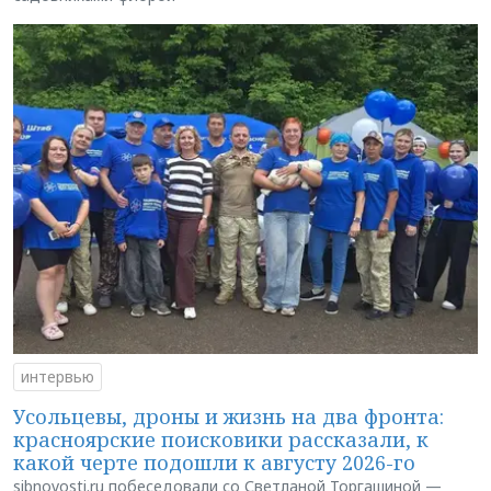
интервью
Усольцевы, дроны и жизнь на два фронта:
красноярские поисковики рассказали, к
какой черте подошли к августу 2026-го
sibnovosti.ru побеседовали со Светланой Торгашиной —