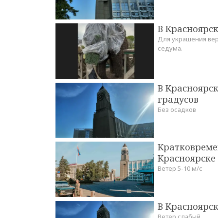
В Красноярс
Для украшения вер
седума.
В Красноярск
градусов
Без осадков
Кратковреме
Красноярске 
Ветер 5-10 м/с
В Красноярск
Ветер слабый