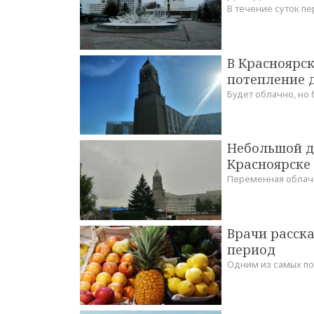
В течение суток п
В Красноярс
потепление д
Будет облачно, но 
Небольшой д
Красноярске 
Переменная облач
Врачи расска
период
Одним из самых по