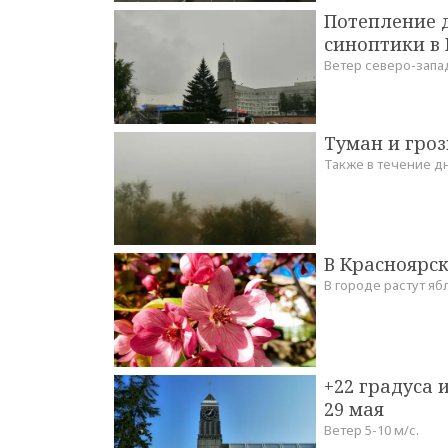
Потепление 
синоптики в 
Ветер северо-запад
Туман и гроз
Также в течение д
В Красноярск
В городе растут я
+22 градуса
29 мая
Ветер 5-10 м/с.