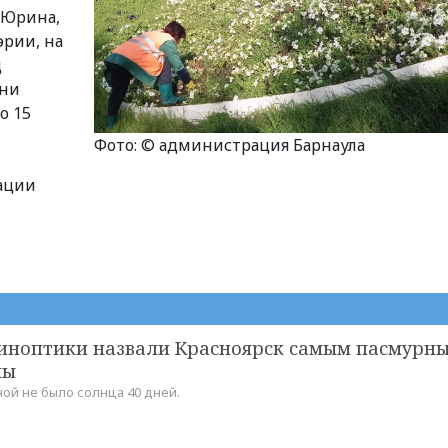
 Юрина,
эрии, на
ц
ени
о 15
Фото: © администрация Барнаула
рации
синоптики назвали Красноярск самым пасмурн
ны
ной не было солнца 40 дней.