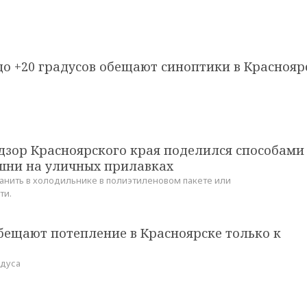
о +20 градусов обещают синоптики в Краснояр
дзор Красноярского края поделился способами
шни на уличных прилавках
нить в холодильнике в полиэтиленовом пакете или
ти.
бещают потепление в Красноярске только к
адуса