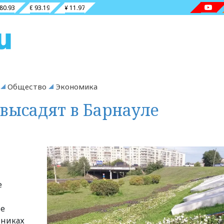
 80.93
€ 93.19
¥ 11.97
Общество
Экономика
 высадят в Барнауле
е
ые
тниках