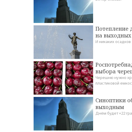
Потепление д
на выходных
И никаких осадков
Роспотребна
выбора чере
Черешню нужно хра
пластиковой емкос
Синоптики о
выходным
Днём будет +22 гр