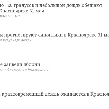
до +20 градусов и небольшой дождь обещают
Красноярске 31 мая
ный 5-10 м/с.
ы прогнозируют синоптики в Красноярске 31 м
ня будут идти дожди.
е зацвели яблони
блони Сибирские и Недзвецкого
 и кратковременный дождь ожидаются в Красно