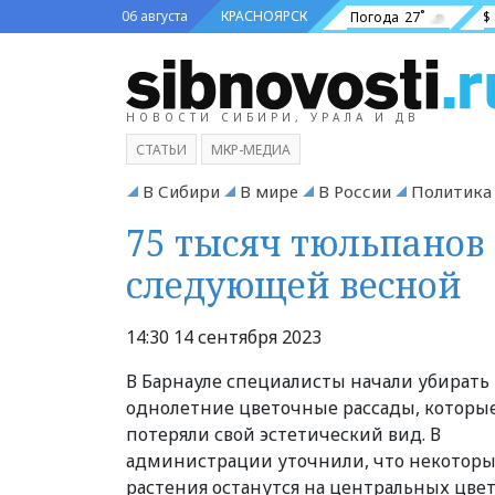
06 августа
КРАСНОЯРСК
Погода
27˚
$
НОВОСТИ СИБИРИ, УРАЛА И ДВ
СТАТЬИ
МКР-МЕДИА
В Сибири
В мире
В России
Политика
75 тысяч тюльпанов
следующей весной
14:30 14 сентября 2023
В Барнауле специалисты начали убирать
однолетние цветочные рассады, которы
потеряли свой эстетический вид. В
администрации уточнили, что некотор
растения останутся на центральных цве