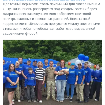
Цветочный вернисаж, столь привычный для сквера имени А.
С. Пушкина, вновь развернулся под сводом сосен и берёз,
одаривая всех заглянувших многообразием цветовой
палитры садовых и комнатных растений. Внештатный
корреспондент sibnovosti.ru прогулялся между цветочными
стендами, чтобы полюбоваться заботливо выращенной
садовниками флорой