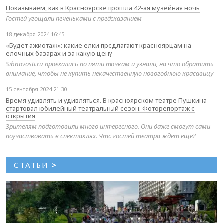
Показываем, как в Красноярске прошла 42-ая музейная ночь
Гостей угощали печеньками с предсказанием
18 декабря 2024 16:45
«Будет ажиотаж»: какие елки предлагают красноярцам на
елочных базарах и за какую цену
Sibnovosti.ru проехались по пяти точкам и узнали, на что обратить
внимание, чтобы не купить некачественную новогоднюю красавицу
15 сентября 2024 21:30
Время удивлять и удивляться. В красноярском театре Пушкина
стартовал юбилейный театральный сезон. Фоторепортаж с
открытия
Зрителям подготовили много интересного. Они даже смогут сами
поучаствовать в спектаклях. Что гостей театра ждет еще?
СТАТЬИ
>