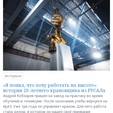
интервью
«Я понял, что хочу работать на высоте»:
история 20-летнего крановщика из РУСАЛа
Андрей Кобзарев пришёл на завод на практику во время
обучения в техникуме. После окончания учёбы вернулся на
КрАЗ. Уже три года он управляет краном. Для него работа
стала делом, в котором он нашёл своё призвание