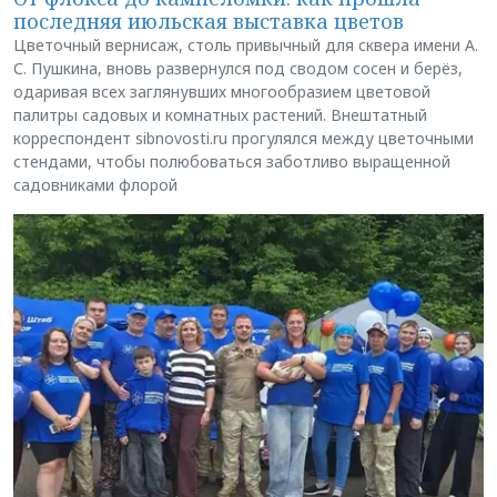
последняя июльская выставка цветов
Цветочный вернисаж, столь привычный для сквера имени А.
С. Пушкина, вновь развернулся под сводом сосен и берёз,
одаривая всех заглянувших многообразием цветовой
палитры садовых и комнатных растений. Внештатный
корреспондент sibnovosti.ru прогулялся между цветочными
стендами, чтобы полюбоваться заботливо выращенной
садовниками флорой