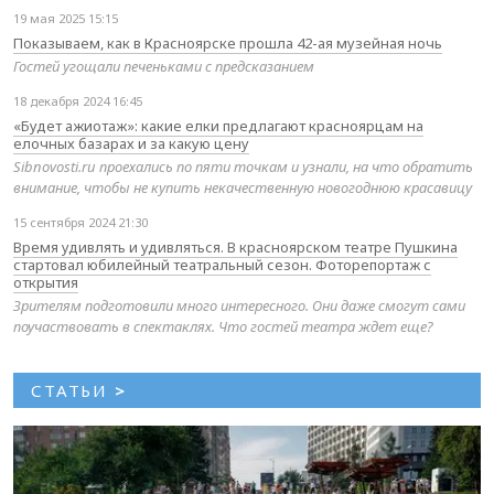
19 мая 2025 15:15
Показываем, как в Красноярске прошла 42-ая музейная ночь
Гостей угощали печеньками с предсказанием
18 декабря 2024 16:45
«Будет ажиотаж»: какие елки предлагают красноярцам на
елочных базарах и за какую цену
Sibnovosti.ru проехались по пяти точкам и узнали, на что обратить
внимание, чтобы не купить некачественную новогоднюю красавицу
15 сентября 2024 21:30
Время удивлять и удивляться. В красноярском театре Пушкина
стартовал юбилейный театральный сезон. Фоторепортаж с
открытия
Зрителям подготовили много интересного. Они даже смогут сами
поучаствовать в спектаклях. Что гостей театра ждет еще?
СТАТЬИ
>