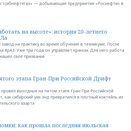
остсибнефтегаз» — добывающие предприятия «Роснефти» в
аботать на высоте»: история 20-летнего
АЛа
 завод на практику во время обучения в техникуме. После
а КрАЗ. Уже три года он управляет краном. Для него работа
 нашёл своё призвание
пятого этапа Гран-При Российской Дрифт
u провёл выходные на пятом этапе Гран-При Российской
, как сибирский уик-энд превратился в плотный коктейль из
тельского азарта
ломки: как прошла последняя июльская