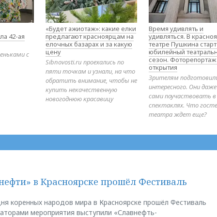
«Будет ажиотаж»: какие елки
Время удивлять и
ла 42-ая
предлагают красноярцам на
удивляться. В красно
елочных базарах и за какую
театре Пушкина стар
цену
юбилейный театраль
еньками с
сезон. Фоторепортаж
Sibnovosti.ru проехались по
открытия
пяти точкам и узнали, на что
Зрителям подготовил
обратить внимание, чтобы не
интересного. Они даж
купить некачественную
сами поучаствовать в
новогоднюю красавицу
спектаклях. Что гост
театра ждет еще?
нефти» в Красноярске прошёл Фестиваль
ня коренных народов мира в Красноярске прошёл Фестиваль
заторами мероприятия выступили «Славнефть-