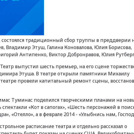
ва состоялся традиционный сбор труппы в преддверии 
ев, Владимир Этуш, Галина Коновалова, Юлия Борисова,
игорий Антипенко, Виктор Добронравов, Юлия Рутберг.
 Театр выпустил шесть премьер, на его сцене торжест
имира Этуша. В театре открыли памятники Михаилу
 в театре провели капитальный ремонт сцены, восстано
имас Туминас поделился творческими планами на нов
ь спектакли «Кот в сапогах», «Шесть персонажей в поис
а», «Отелло», а в феврале 2014 - «Улыбнись нам, Господ
строльное расписание театра и отдельно рассказал о
спектакль будет показан на сценах США, Великобритан