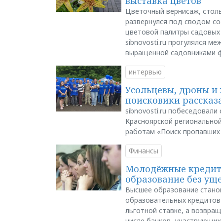
выставка цветов
Цветочный вернисаж, столь
развернулся под сводом со
цветовой палитры садовых
sibnovosti.ru прогулялся 
выращенной садовниками 
интервью
Усольцевы, дроны и 
поисковики рассказа
sibnovosti.ru побеседовал
Красноярской регионально
работам «Поиск пропавших
Финансы
Молодёжные кредиты
образование без ущ
Высшее образование стано
образовательных кредитов 
льготной ставке, а возвра
числе банков, участвующих