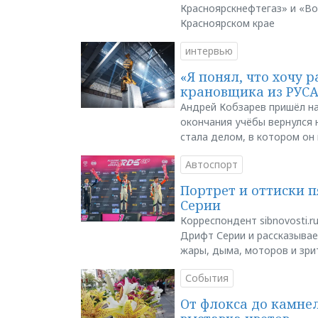
Красноярскнефтегаз» и «В
Красноярском крае
интервью
«Я понял, что хочу р
крановщика из РУС
Андрей Кобзарев пришёл на
окончания учёбы вернулся н
стала делом, в котором он
Автоспорт
Портрет и оттиски 
Серии
Корреспондент sibnovosti.r
Дрифт Серии и рассказывает
жары, дыма, моторов и зри
События
От флокса до камне