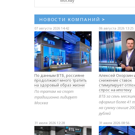
Москву
НОВОСТИ КОМПАНИЙ
>
07 августа 2026 14:42
06 августа 2026 13:25
По данным ВТБ, россияне
Алексей Охорзин и
продолжают много тратить
снижение ставок
на здоровый образ жизни
стимулирует отл
спрос на ипотеку
По тратам на спорт
ВТБ за семь месяце
традиционно лидирует
оформил более 41 т
Москва
на сумму свыше 20
рублей
31 июля 2026 12:28
31 июля 2026 08:56