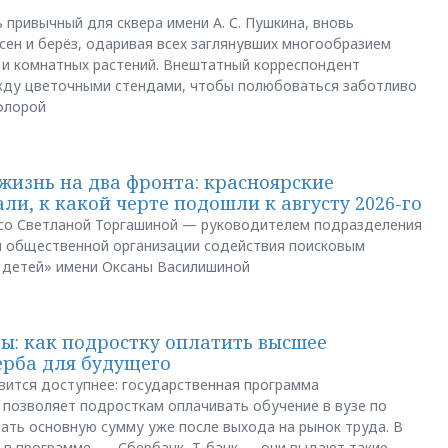
 привычный для сквера имени А. С. Пушкина, вновь
сен и берёз, одаривая всех заглянувших многообразием
 и комнатных растений. Внештатный корреспондент
между цветочными стендами, чтобы полюбоваться заботливо
флорой
жизнь на два фронта: красноярские
ли, к какой черте подошли к августу 2026-го
и со Светланой Торгашиной — руководителем подразделения
й общественной организации содействия поисковым
 детей» имени Оксаны Василишиной
: как подростку оплатить высшее
ерба для будущего
вится доступнее: государственная программа
позволяет подросткам оплачивать обучение в вузе по
щать основную сумму уже после выхода на рынок труда. В
 в программе, — Сбербанк, Т-банк — они выдают такие