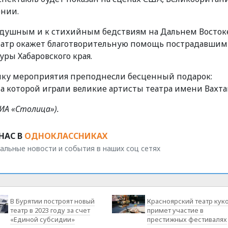
онии.
одушным и к стихийным бедствиям на Дальнем Восток
еатр окажет благотворительную помощь пострадавшим
уры Хабаровского края.
нику мероприятия преподнесли бесценный подарок:
а которой играли великие артисты театра имени Вахта
ИА «Столица»).
НАС В
ОДНОКЛАССНИКАХ
альные новости и события в наших соц сетях
В Бурятии построят новый
Красноярский театр кук
театр в 2023 году за счет
примет участие в
«Единой субсидии»
престижных фестивалях