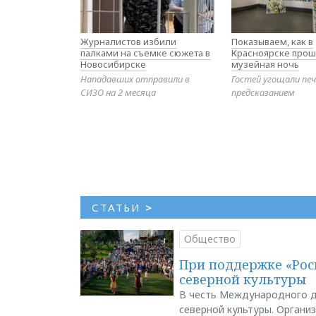
Журналистов избили
Показываем, как в
палками на съемке сюжета в
Красноярске прош
Новосибирске
музейная ночь
Нападавших отправили в
Гостей угощали печ
СИЗО на 2 месяца
предсказанием
СТАТЬИ
>
Общество
При поддержке «Рос
северной культуры
В честь Международного д
северной культуры. Органи