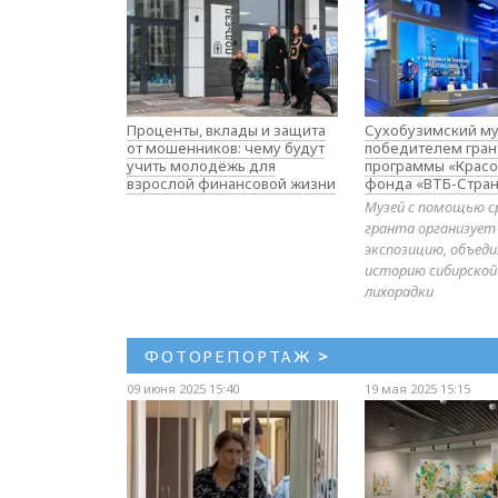
Проценты, вклады и защита
Сухобузимский му
от мошенников: чему будут
победителем гран
учить молодёжь для
программы «Красо
взрослой финансовой жизни
фонда «ВТБ-Стран
Музей с помощью с
гранта организует
экспозицию, объе
историю сибирской
лихорадки
ФОТОРЕПОРТАЖ
>
09 июня 2025 15:40
19 мая 2025 15:15