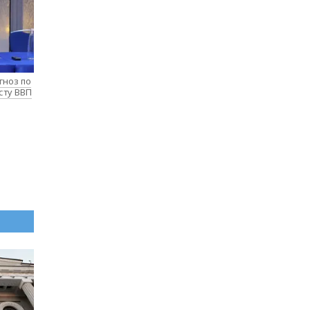
гноз по
сту ВВП