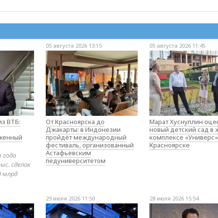
05 августа 2026 13:15
05 августа 2026 11:45
з ВТБ:
От Красноярска до
Марат Хуснуллин оце
Джакарты: в Индонезии
новый детский сад в
оженный
пройдёт международный
комплексе «Универс»
фестиваль, организованный
Красноярске
Астафьевским
в года
педуниверситетом
ыс. сделок
0 млрд
29 июля 2026 11:50
28 июля 2026 15:54