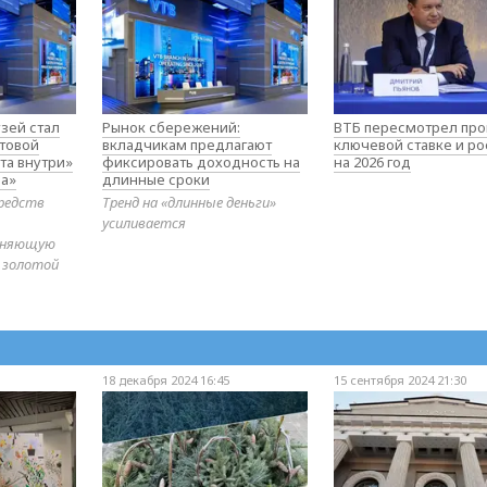
зей стал
Рынок сбережений:
ВТБ пересмотрел про
товой
вкладчикам предлагают
ключевой ставке и ро
та внутри»
фиксировать доходность на
на 2026 год
а»
длинные сроки
редств
Тренд на «длинные деньги»
усиливается
диняющую
 золотой
18 декабря 2024 16:45
15 сентября 2024 21:30