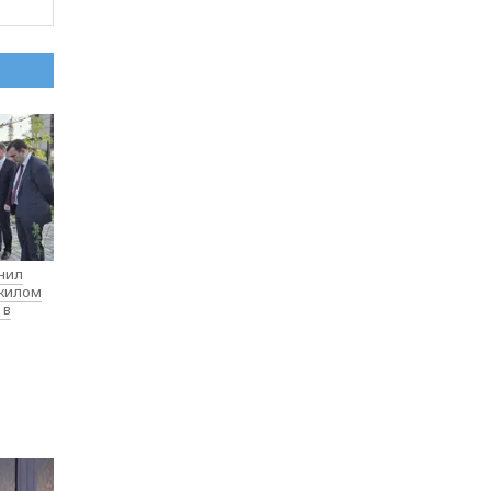
нил
 жилом
 в