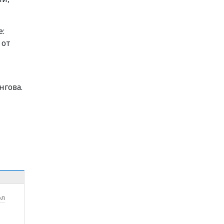
е:
 от
нгова.
ол