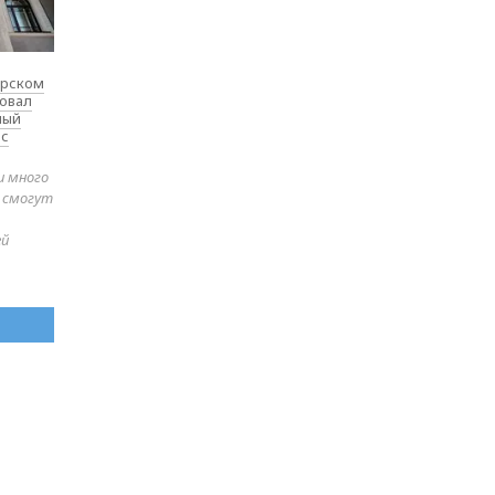
ярском
товал
ный
 с
и много
е смогут
ей