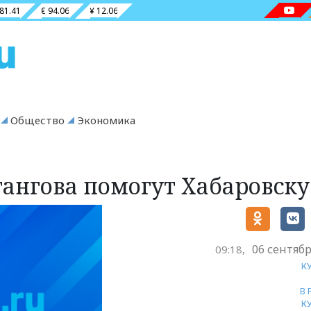
 81.41
€ 94.06
¥ 12.06
Общество
Экономика
тангова помогут Хабаровску
06 сентябр
09:18,
К
В
К