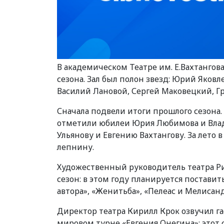
В академическом Театре им. Е.Вахтанго
сезона. Зал был полон звезд: Юрий Яковл
Василий Лановой, Сергей Маковецкий, Гр
Сначала подвели итоги прошлого сезона.
отметили юбилеи Юрия Любимова и Влад
Ульянову и Евгению Вахтангову. За лето
лепнину.
Художественный руководитель театра Р
сезон: в этом году планируется поставит
автора», «Женитьба», «Пелеас и Мелисандр
Директор театра Кирилл Крок озвучил га
мировом турне «Евгения Онегина»: этот 