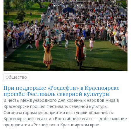
Общество
При поддержке «Роснефти» в Красноярске
прошёл Фестиваль северной культуры
В честь Международного дня коренных народов мира в
Красноярске прошёл Фестиваль северной культуры.
Организаторами мероприятия выступили «Славнефть-
Красноярскнефтегаз» и «Востсибнефтегаз» — добывающие
предприятия «Роснефти» в Красноярском крае