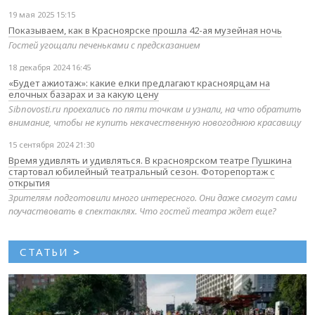
19 мая 2025 15:15
Показываем, как в Красноярске прошла 42-ая музейная ночь
Гостей угощали печеньками с предсказанием
18 декабря 2024 16:45
«Будет ажиотаж»: какие елки предлагают красноярцам на
елочных базарах и за какую цену
Sibnovosti.ru проехались по пяти точкам и узнали, на что обратить
внимание, чтобы не купить некачественную новогоднюю красавицу
15 сентября 2024 21:30
Время удивлять и удивляться. В красноярском театре Пушкина
стартовал юбилейный театральный сезон. Фоторепортаж с
открытия
Зрителям подготовили много интересного. Они даже смогут сами
поучаствовать в спектаклях. Что гостей театра ждет еще?
СТАТЬИ
>