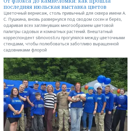
От флокса до камнеломки: как прошла
последняя июльская выставка цветов
Цветочный вернисаж, столь привычный для сквера имени А.
С. Пушкина, вновь развернулся под сводом сосен и берёз,
одаривая всех заглянувших многообразием цветовой
палитры садовых и комнатных растений. Внештатный
корреспондент sibnovosti.ru прогулялся между цветочными
стендами, чтобы полюбоваться заботливо выращенной
садовниками флорой