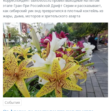
Корреспондент sibnovosti.ru провёл выходные на пятом
этапе Гран-При Российской Дрифт Серии и рассказывает,
как сибирский уик-энд превратился в плотный коктейль из
жары, дыма, моторов и зрительского азарта
События