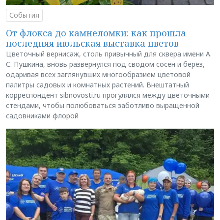
События
От флокса до камнеломки: как прошла
последняя июльская выставка цветов
Цветочный вернисаж, столь привычный для сквера имени А.
С. Пушкина, вновь развернулся под сводом сосен и берёз,
одаривая всех заглянувших многообразием цветовой
палитры садовых и комнатных растений. Внештатный
корреспондент sibnovosti.ru прогулялся между цветочными
стендами, чтобы полюбоваться заботливо выращенной
садовниками флорой