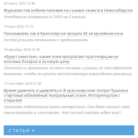
09 июня 2025 15:40
Журналистов избили палками на съемке сюжета в Новосибирске
Нападавших отправили в СИЗО на 2 месяца
19 мая 2025 15:15
Показываем, как в Красноярске прошла 42-ая музейная ночь
Гостей угощали печеньками с предсказанием
18 декабря 2024 16:45
«Будет ажиотаж»: какие елки предлагают красноярцам на
елочных базарах и за какую цену
Sibnovosti.ru проехались по пяти точкам и узнали, на что обратить
внимание, чтобы не купить некачественную новогоднюю красавицу
15 сентября 2024 21:30
Время удивлять и удивляться. В красноярском театре Пушкина
стартовал юбилейный театральный сезон. Фоторепортаж с
открытия
Зрителям подготовили много интересного. Они даже смогут сами
поучаствовать в спектаклях. Что гостей театра ждет еще?
СТАТЬИ
>