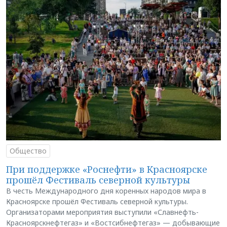
Общество
При поддержке «Роснефти» в Красноярске
прошёл Фестиваль северной культуры
В честь Международного дня коренных народов мира в
Красноярске прошёл Фестиваль северной культуры.
Организаторами мероприятия выступили «Славнефть-
Красноярскнефтегаз» и «Востсибнефтегаз» — добывающие