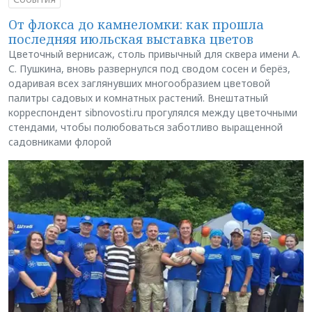
От флокса до камнеломки: как прошла
последняя июльская выставка цветов
Цветочный вернисаж, столь привычный для сквера имени А.
С. Пушкина, вновь развернулся под сводом сосен и берёз,
одаривая всех заглянувших многообразием цветовой
палитры садовых и комнатных растений. Внештатный
корреспондент sibnovosti.ru прогулялся между цветочными
стендами, чтобы полюбоваться заботливо выращенной
садовниками флорой