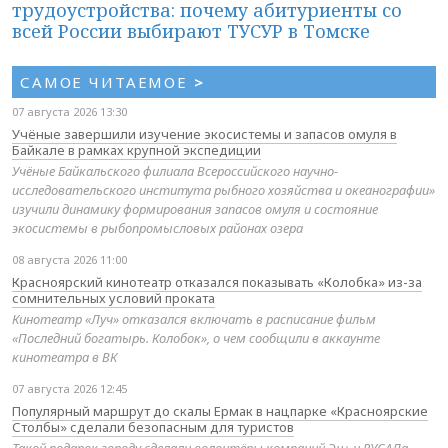
трудоустройства: почему абитуриенты со
всей России выбирают ТУСУР в Томске
САМОЕ ЧИТАЕМОЕ
>
07 августа 2026 13:30
Учёные завершили изучение экосистемы и запасов омуля в
Байкале в рамках крупной экспедиции
Учёные Байкальского филиала Всероссийского научно-
исследовательского института рыбного хозяйства и океанографии»
изучили динамику формирования запасов омуля и состояние
экосистемы в рыбопромысловых районах озера
08 августа 2026 11:00
Красноярский кинотеатр отказался показывать «Колобка» из-за
сомнительных условий проката
Кинотеатр «Луч» отказался включать в расписание фильм
«Последний богатырь. Колобок», о чем сообщили в аккаунте
кинотеатра в ВК
07 августа 2026 12:45
Популярный маршрут до скалы Ермак в нацпарке «Красноярские
Столбы» сделали безопасным для туристов
Такой подарок городу сделали волонтёры компаний Эн+ и РУСАЛа