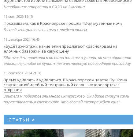
Журналистов избили палками на съемке сюжета в Новосибирске
Нападавших отправили в СИЗО на 2 месяца
19 мая 2025 15:15
Показываем, как в Красноярске прошла 42-ая музейная ночь
Гостей угощали печеньками с предсказанием
18 декабря 2024 16:45
«Будет ажиотаж»: какие елки предлагают красноярцам на
елочных базарах и за какую цену
Sibnovosti.ru проехались по пяти точкам и узнали, на что обратить
внимание, чтобы не купить некачественную новогоднюю красавицу
15 сентября 2024 21:30
Время удивлять и удивляться. В красноярском театре Пушкина
стартовал юбилейный театральный сезон. Фоторепортаж с
открытия
Зрителям подготовили много интересного. Они даже смогут сами
поучаствовать в спектаклях. Что гостей театра ждет еще?
СТАТЬИ
>