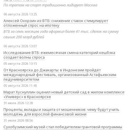
По тратам на спорт традиционно лидирует Москва
06 августа 2026 13:25
Алексей Охорзин из ВТБ: снижение ставок стимулирует
отложенный спрос на ипотеку
ВТБ за семь месяцев года оформил более 41 тыс. сделок на сумму
свыше 200 млрд рублей
06 августа 2026 13:07
Исследование ВТБ: ежемесячная смена категорий кешбэка
создает волны спроса
05 августа 2026 13:15
От Красноярска до Джакарты: в Индонезии пройдёт
международный фестиваль, организованный Астафьевским
педуниверситетом
05 августа 2026 11:45
Марат Хуснуллин оценил новый детский сад в жилом комплексе
«Универс» в Красноярске
31 июля 2026 12:28
Проценты, вклады и защита от мошенников: чему будут учить
молодёжь для взрослой финансовой жизни
31 июля 2026 08:56
Сухобузимский музей стал победителем грантовой программы