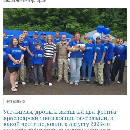
садовниками флорой
интервью
Усольцевы, дроны и жизнь на два фронта:
красноярские поисковики рассказали, к
какой черте подошли к августу 2026-го