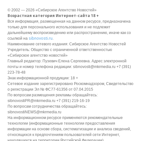
© 2002 — 2026 «Сибирское Агентство Новостей»
Возрастная категория Интернет-сайта 18 +
Вся информация, размещенная на данном ресурсе, предназначена
только для персонального использования и не подлежит
дальнейшему воспроизведению или распространению, иначе как со
sibnovosti.ru
ссылкой на
.
Наименование сетевого издания: Сибирское Агентство Новостей
Учредитель: Общество с ограниченной ответственностью
«Сибирское агентство новостей»
Главный редактор: Пузевич Елена Сергеевна. Адрес электронной
почты и номер телефона редакции: sibnovosti@mkrmedia.ru +7 (391)
223-78-48
Знак информационной продукции: 18 +
Сетевое издание зарегистрировано Роскомнадзором, Свидетельство
о регистрации Эл № ФС77-61356 от 07.04.2015
По вопросам размещения рекламы обращайтесь:
sibnovostiPR@mkrmedia.ru +7 (391) 219-16-19
По вопросам сотрудничества обращайтесь:
sibnovostiNEWS@mkrmedia.ru
На информационном ресурсе применяются рекомендательные
технологии (информационные технологии предоставления
информации на основе сбора, систематизации и анализа сведений,
относящихся к предпочтениям пользователей сети Интернет,
находящихся на территории Российской Федерации).