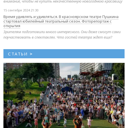
внимание, чтобы не купить некачественную новогоднюю красавицу
15 сентября 2024 21:30
Время удивлять и удивляться. В красноярском театре Пушкина
стартовал юбилейный театральный сезон. Фоторепортаж с
открытия
Зрителям подготовили много интересного. Они даже смогут сами
поучаствовать в спектаклях. Что гостей театра ждет еще?
СТАТЬИ
>