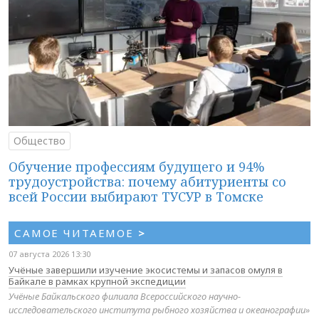
Общество
Обучение профессиям будущего и 94%
трудоустройства: почему абитуриенты со
всей России выбирают ТУСУР в Томске
САМОЕ ЧИТАЕМОЕ
>
07 августа 2026 13:30
Учёные завершили изучение экосистемы и запасов омуля в
Байкале в рамках крупной экспедиции
Учёные Байкальского филиала Всероссийского научно-
исследовательского института рыбного хозяйства и океанографии»