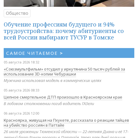
Общество
Обучение профессиям будущего и 94%
трудоустройства: почему абитуриенты со
всей России выбирают ТУСУР в Томске
САМОЕ ЧИТАЕМОЕ
>
05 августа 2026 18:32
«Союзмультфильм» отсудил у иркутянина 50 тысяч рублей за
использование 3D-копии Чебурашки
Мужчина использовал модель в коммерческих целях
05 августа 2026 08:33
Цепное смертельное ДТП произошло в Красноярском крае
В лобовом столкновении погиб водитель ГАЗели
06 августа 2026 12:00
Красноярка, живущая на Пхукете, рассказала о реакции тайцев
на убийство россиян в Паттайе
26 июля уроженцы Тюменской области — 22-летняя Диана и её 17-
летний брат Роман пропали в Паттайе. Через пару дней полиция