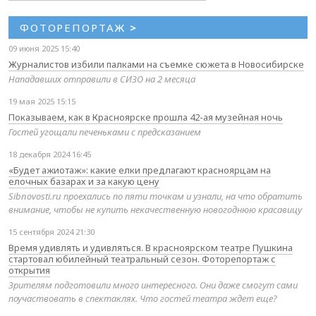
ФОТОРЕПОРТАЖ
>
09 июня 2025 15:40
Журналистов избили палками на съемке сюжета в Новосибирске
Нападавших отправили в СИЗО на 2 месяца
19 мая 2025 15:15
Показываем, как в Красноярске прошла 42-ая музейная ночь
Гостей угощали печеньками с предсказанием
18 декабря 2024 16:45
«Будет ажиотаж»: какие елки предлагают красноярцам на
елочных базарах и за какую цену
Sibnovosti.ru проехались по пяти точкам и узнали, на что обратить
внимание, чтобы не купить некачественную новогоднюю красавицу
15 сентября 2024 21:30
Время удивлять и удивляться. В красноярском театре Пушкина
стартовал юбилейный театральный сезон. Фоторепортаж с
открытия
Зрителям подготовили много интересного. Они даже смогут сами
поучаствовать в спектаклях. Что гостей театра ждет еще?