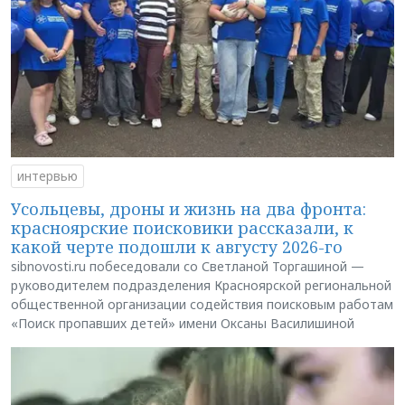
интервью
Усольцевы, дроны и жизнь на два фронта:
красноярские поисковики рассказали, к
какой черте подошли к августу 2026-го
sibnovosti.ru побеседовали со Светланой Торгашиной —
руководителем подразделения Красноярской региональной
общественной организации содействия поисковым работам
«Поиск пропавших детей» имени Оксаны Василишиной