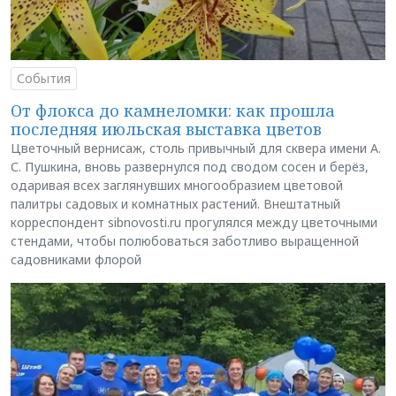
События
От флокса до камнеломки: как прошла
последняя июльская выставка цветов
Цветочный вернисаж, столь привычный для сквера имени А.
С. Пушкина, вновь развернулся под сводом сосен и берёз,
одаривая всех заглянувших многообразием цветовой
палитры садовых и комнатных растений. Внештатный
корреспондент sibnovosti.ru прогулялся между цветочными
стендами, чтобы полюбоваться заботливо выращенной
садовниками флорой