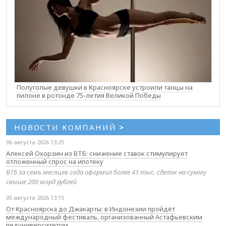
Полуголые девушки в Красноярске устроили танцы на
пилоне в ротонде 75-летия Великой Победы
НОВОСТИ КОМПАНИЙ
>
06 августа 2026 13:25
Алексей Охорзин из ВТБ: снижение ставок стимулирует
отложенный спрос на ипотеку
ВТБ за семь месяцев года оформил более 41 тыс. сделок на сумму
свыше 200 млрд рублей
05 августа 2026 13:15
От Красноярска до Джакарты: в Индонезии пройдёт
международный фестиваль, организованный Астафьевским
педуниверситетом