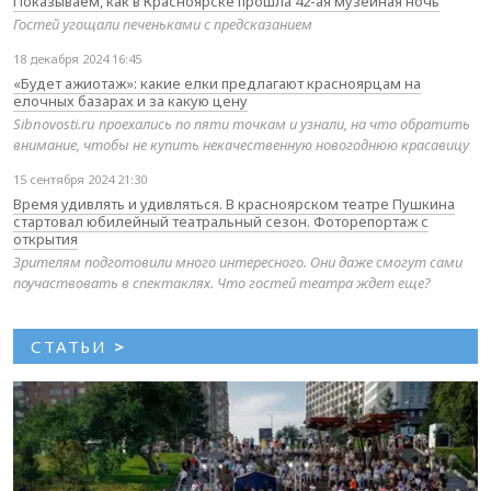
Показываем, как в Красноярске прошла 42-ая музейная ночь
Гостей угощали печеньками с предсказанием
18 декабря 2024 16:45
«Будет ажиотаж»: какие елки предлагают красноярцам на
елочных базарах и за какую цену
Sibnovosti.ru проехались по пяти точкам и узнали, на что обратить
внимание, чтобы не купить некачественную новогоднюю красавицу
15 сентября 2024 21:30
Время удивлять и удивляться. В красноярском театре Пушкина
стартовал юбилейный театральный сезон. Фоторепортаж с
открытия
Зрителям подготовили много интересного. Они даже смогут сами
поучаствовать в спектаклях. Что гостей театра ждет еще?
СТАТЬИ
>