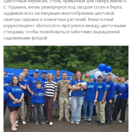
Цветочный вернисаж, столь привычный для сквера имени А.
С. Пушкина, вновь развернулся под сводом сосен и берёз,
одаривая всех заглянувших многообразием цветовой
палитры садовых и комнатных растений. Внештатный
корреспондент sibnovosti.ru прогулялся между цветочными
стендами, чтобы полюбоваться заботливо выращенной
садовниками флорой