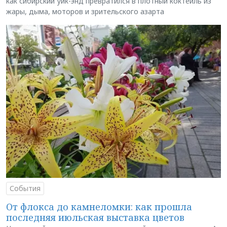
как сибирский уик-энд превратился в плотный коктейль из
жары, дыма, моторов и зрительского азарта
События
От флокса до камнеломки: как прошла
последняя июльская выставка цветов