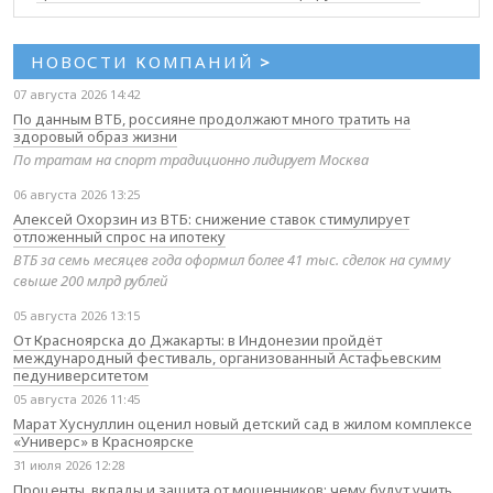
НОВОСТИ КОМПАНИЙ
>
07 августа 2026 14:42
По данным ВТБ, россияне продолжают много тратить на
здоровый образ жизни
По тратам на спорт традиционно лидирует Москва
06 августа 2026 13:25
Алексей Охорзин из ВТБ: снижение ставок стимулирует
отложенный спрос на ипотеку
ВТБ за семь месяцев года оформил более 41 тыс. сделок на сумму
свыше 200 млрд рублей
05 августа 2026 13:15
От Красноярска до Джакарты: в Индонезии пройдёт
международный фестиваль, организованный Астафьевским
педуниверситетом
05 августа 2026 11:45
Марат Хуснуллин оценил новый детский сад в жилом комплексе
«Универс» в Красноярске
31 июля 2026 12:28
Проценты, вклады и защита от мошенников: чему будут учить