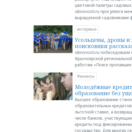
цветовой палитры садовых
sibnovosti.ru прогулялся 
выращенной садовниками 
интервью
Усольцевы, дроны и 
поисковики рассказа
sibnovosti.ru побеседовал
Красноярской регионально
работам «Поиск пропавших
Финансы
Молодёжные кредиты
образование без ущ
Высшее образование стано
образовательных кредитов 
льготной ставке, а возвра
числе банков, участвующих
кредиты под фиксированны
государство. Для многих с