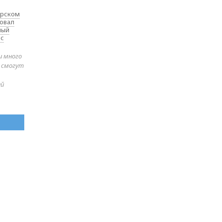
ярском
товал
ный
 с
и много
е смогут
ей