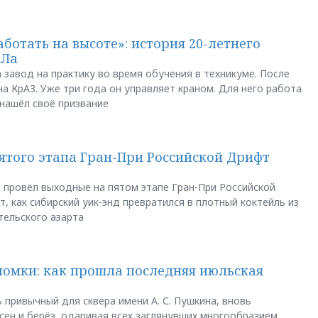
аботать на высоте»: история 20-летнего
АЛа
 завод на практику во время обучения в техникуме. После
а КрАЗ. Уже три года он управляет краном. Для него работа
 нашёл своё призвание
пятого этапа Гран-При Российской Дрифт
u провёл выходные на пятом этапе Гран-При Российской
, как сибирский уик-энд превратился в плотный коктейль из
тельского азарта
ломки: как прошла последняя июльская
 привычный для сквера имени А. С. Пушкина, вновь
сен и берёз, одаривая всех заглянувших многообразием