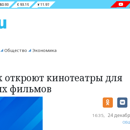
 80.93
€ 93.19
¥ 11.97
Общество
Экономика
х откроют кинотеатры для
ых фильмов
24 декабр
16:35,
ОБ