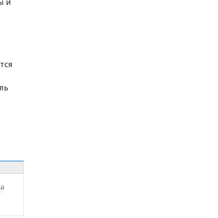
ы и
тся
ль
ой