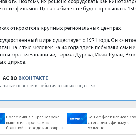
ивают». Поэтому их решено оборудовать как кинотеатр
етских фильмов. Цена на билет не будет превышать 150
рках откроются в крупных региональных центрах.
ударственный цирк существует с 1971 года. Он считае
ан на 2 тыс. человек.
За 44 года здесь побывали самые
пы: братья Запашные, Тереза Дурова, Иван Рубан, Эми
ных цирков.
НАС ВО
ВКОНТАКТЕ
альные новости и события в наших соц сетях
После ливня в Красноярске
Бен Аффлек написал св
вышел из строя самый
сценарий к фильму о
большой в городе киноэкран
Бэтмене