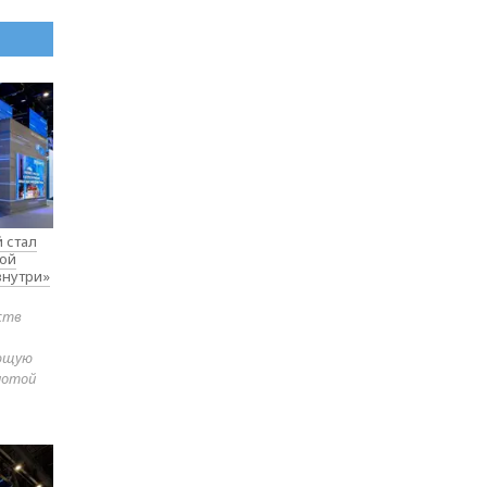
 стал
вой
внутри»
ств
яющую
лотой