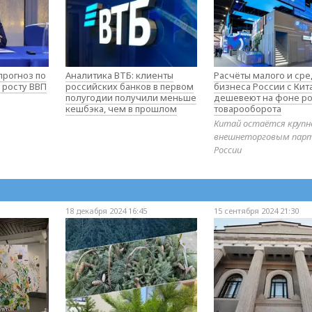
прогноз по
Аналитика ВТБ: клиенты
Расчёты малого и ср
 росту ВВП
российских банков в первом
бизнеса России с Ки
полугодии получили меньше
дешевеют на фоне ро
кешбэка, чем в прошлом
товарооборота
Китай остаётся круп
внешнеторговым пар
России
18 декабря 2024 16:45
15 сентября 2024 21:30