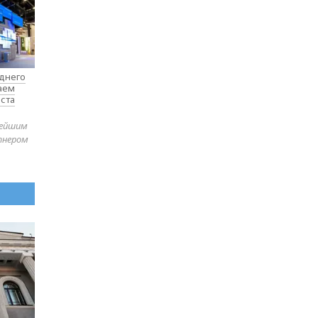
еднего
таем
ста
нейшим
тнером