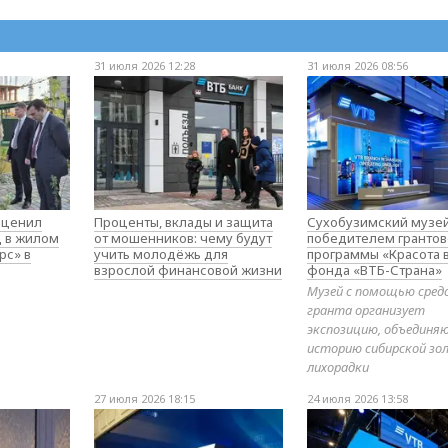
31 июля 2026 12:28
31 июля 2026 08:56
оценил
Проценты, вклады и защита
Сухобузимский музей
д в жилом
от мошенников: чему будут
победителем гранто
рс» в
учить молодёжь для
программы «Красота 
взрослой финансовой жизни
фонда «ВТБ-Страна»
Музей с помощью сред
гранта организует
экспозицию, объедин
историю сибирской зо
лихорадки
27 июля 2026 18:15
24 июля 2026 13:58