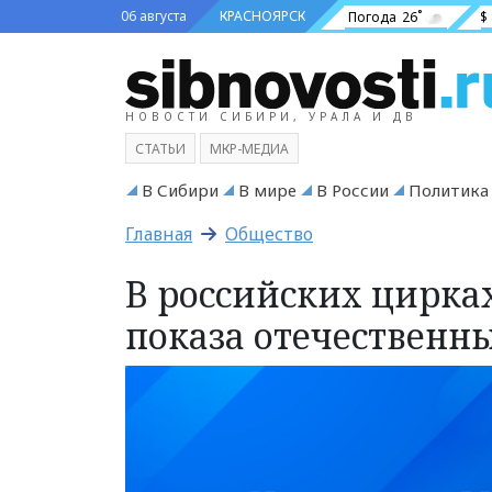
06 августа
КРАСНОЯРСК
Погода
26˚
$
НОВОСТИ СИБИРИ, УРАЛА И ДВ
СТАТЬИ
МКР-МЕДИА
В Сибири
В мире
В России
Политика
Главная
Общество
В российских цирка
показа отечественн