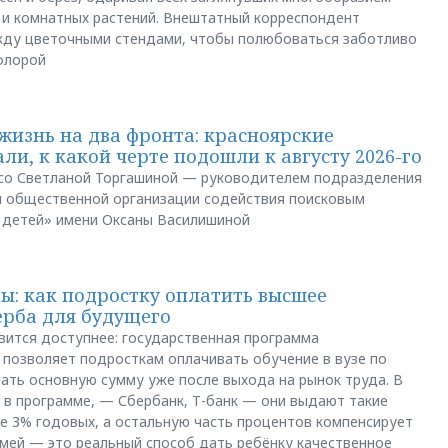
 и комнатных растений. Внештатный корреспондент
между цветочными стендами, чтобы полюбоваться заботливо
флорой
жизнь на два фронта: красноярские
ли, к какой черте подошли к августу 2026-го
и со Светланой Торгашиной — руководителем подразделения
й общественной организации содействия поисковым
 детей» имени Оксаны Василишиной
: как подростку оплатить высшее
ерба для будущего
вится доступнее: государственная программа
позволяет подросткам оплачивать обучение в вузе по
щать основную сумму уже после выхода на рынок труда. В
 в программе, — Сбербанк, Т-банк — они выдают такие
е 3% годовых, а остальную часть процентов компенсирует
емей — это реальный способ дать ребёнку качественное