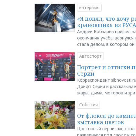
интервью
«Я понял, что хочу р
крановщика из РУС
Андрей Кобзарев пришёл на
окончания учёбы вернулся н
стала делом, в котором он
Автоспорт
Портрет и оттиски 
Серии
Корреспондент sibnovosti.r
Дрифт Серии и рассказывает
жары, дыма, моторов и зри
События
От флокса до камне
выставка цветов
Цветочный вернисаж, столь
развернулся под сводом со