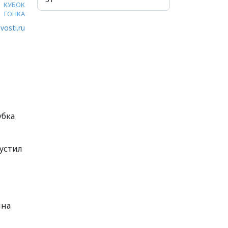
КУБОК
ГОНКА
vosti.ru
убка
усти
л
ина