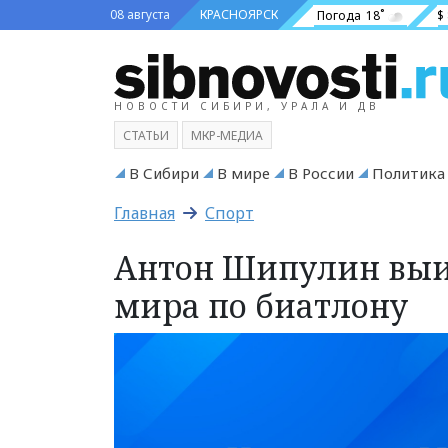
08 августа
КРАСНОЯРСК
Погода
18˚
$
НОВОСТИ СИБИРИ, УРАЛА И ДВ
СТАТЬИ
МКР-МЕДИА
В Сибири
В мире
В России
Политика
Главная
Спорт
Антон Шипулин выиг
мира по биатлону