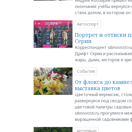
Андрей Кобзарев пришёл на
окончания учёбы вернулся н
стала делом, в котором он
Автоспорт
Портрет и оттиски 
Серии
Корреспондент sibnovosti.r
Дрифт Серии и рассказывает
жары, дыма, моторов и зри
События
От флокса до камне
выставка цветов
Цветочный вернисаж, столь
развернулся под сводом со
цветовой палитры садовых
sibnovosti.ru прогулялся 
выращенной садовниками 
интервью