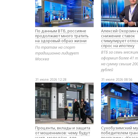
По данным ВТБ, россияне
Алексей Охорзин и
продолжают много тратить
снижение ставок
на здоровый образ жизни
стимулирует отл
спрос на ипотеку
По тратам на спорт
ВТБ за семь месяце
традиционно лидирует
оформил более 41 т
Москва
на сумму свыше 20
рублей
31 июля 2026 12:28
31 июля 2026 08:56
Проценты, вклады и защита
Сухобузимский му
от мошенников: чему будут
победителем гран
учить молодёжь для
программы «Красо