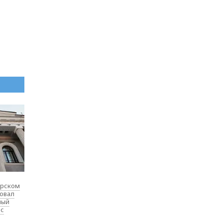
ярском
товал
ный
 с