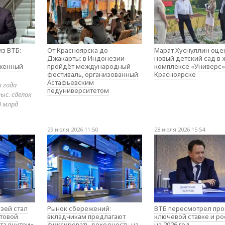
з ВТБ:
От Красноярска до
Марат Хуснуллин оце
Джакарты: в Индонезии
новый детский сад в
оженный
пройдёт международный
комплексе «Универс»
фестиваль, организованный
Красноярске
Астафьевским
в года
педуниверситетом
ыс. сделок
0 млрд
29 июля 2026 11:50
28 июля 2026 15:54
зей стал
Рынок сбережений:
ВТБ пересмотрел про
товой
вкладчикам предлагают
ключевой ставке и ро
та внутри»
фиксировать доходность на
на 2026 год