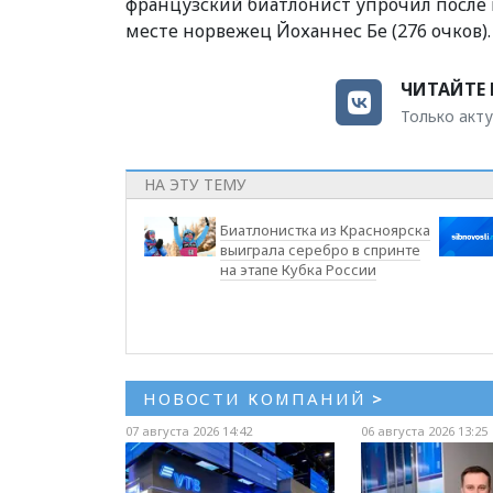
французский биатлонист упрочил после п
месте норвежец
Йоханнес Бе (276 очков).
ЧИТАЙТЕ 
Только акту
НА ЭТУ ТЕМУ
Биатлонистка из Красноярска
выиграла серебро в спринте
на этапе Кубка России
НОВОСТИ КОМПАНИЙ
>
07 августа 2026 14:42
06 августа 2026 13:25