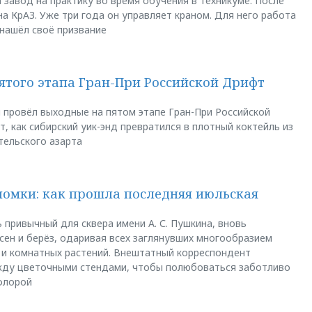
 завод на практику во время обучения в техникуме. После
а КрАЗ. Уже три года он управляет краном. Для него работа
 нашёл своё призвание
пятого этапа Гран-При Российской Дрифт
u провёл выходные на пятом этапе Гран-При Российской
, как сибирский уик-энд превратился в плотный коктейль из
тельского азарта
ломки: как прошла последняя июльская
 привычный для сквера имени А. С. Пушкина, вновь
сен и берёз, одаривая всех заглянувших многообразием
 и комнатных растений. Внештатный корреспондент
между цветочными стендами, чтобы полюбоваться заботливо
флорой