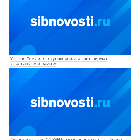
Ученые Томского госуниверситета синтезируют
«скользкую» керамику
Суперкомпьютер СО РАН будут использовать для борьбы с