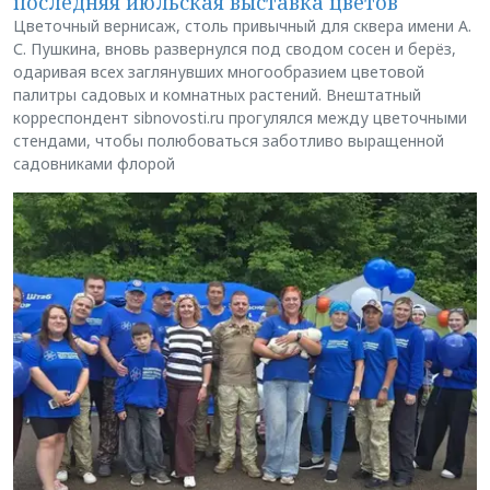
последняя июльская выставка цветов
Цветочный вернисаж, столь привычный для сквера имени А.
С. Пушкина, вновь развернулся под сводом сосен и берёз,
одаривая всех заглянувших многообразием цветовой
палитры садовых и комнатных растений. Внештатный
корреспондент sibnovosti.ru прогулялся между цветочными
стендами, чтобы полюбоваться заботливо выращенной
садовниками флорой