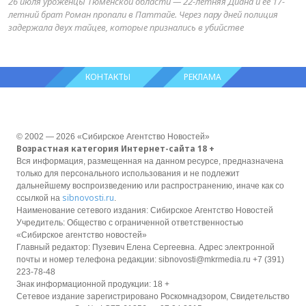
26 июля уроженцы Тюменской области — 22-летняя Диана и её 17-
летний брат Роман пропали в Паттайе. Через пару дней полиция
задержала двух тайцев, которые признались в убийстве
КОНТАКТЫ
РЕКЛАМА
© 2002 — 2026 «Сибирское Агентство Новостей»
Возрастная категория Интернет-сайта 18 +
Вся информация, размещенная на данном ресурсе, предназначена
только для персонального использования и не подлежит
дальнейшему воспроизведению или распространению, иначе как со
sibnovosti.ru
ссылкой на
.
Наименование сетевого издания: Сибирское Агентство Новостей
Учредитель: Общество с ограниченной ответственностью
«Сибирское агентство новостей»
Главный редактор: Пузевич Елена Сергеевна. Адрес электронной
почты и номер телефона редакции: sibnovosti@mkrmedia.ru +7 (391)
223-78-48
Знак информационной продукции: 18 +
Сетевое издание зарегистрировано Роскомнадзором, Свидетельство