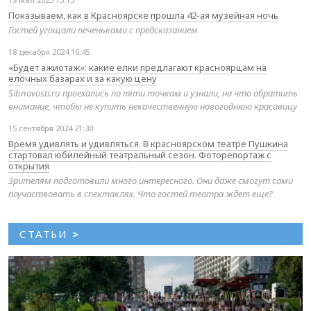
Показываем, как в Красноярске прошла 42-ая музейная ночь
Гостей угощали печеньками с предсказанием
18 декабря 2024 16:45
«Будет ажиотаж»: какие елки предлагают красноярцам на
елочных базарах и за какую цену
Sibnovosti.ru проехались по пяти точкам и узнали, на что обратить
внимание, чтобы не купить некачественную новогоднюю красавицу
15 сентября 2024 21:30
Время удивлять и удивляться. В красноярском театре Пушкина
стартовал юбилейный театральный сезон. Фоторепортаж с
открытия
Зрителям подготовили много интересного. Они даже смогут сами
поучаствовать в спектаклях. Что гостей театра ждет еще?
СТАТЬИ
>