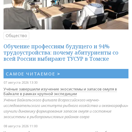
Общество
Обучение профессиям будущего и 94%
трудоустройства: почему абитуриенты со
всей России выбирают ТУСУР в Томске
САМОЕ ЧИТАЕМОЕ
>
07 августа 2026 13:30
Учёные завершили изучение экосистемы и запасов омуля в
Байкале в рамках крупной экспедиции
Учёные Байкальского филиала Всероссийского научно-
исследовательского института рыбного хозяйства и океанографии»
изучили динамику формирования запасов омуля и состояние
экосистемы в рыбопромысловых районах озера
08 августа 2026 11:00