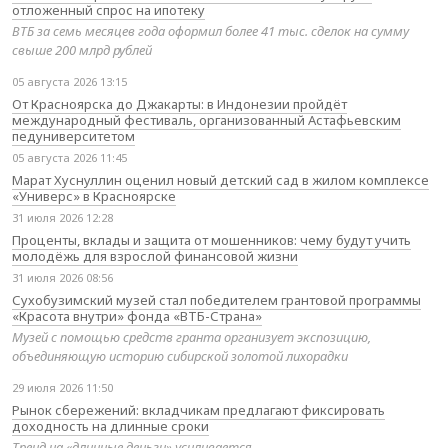
отложенный спрос на ипотеку
ВТБ за семь месяцев года оформил более 41 тыс. сделок на сумму
свыше 200 млрд рублей
05 августа 2026 13:15
От Красноярска до Джакарты: в Индонезии пройдёт
международный фестиваль, организованный Астафьевским
педуниверситетом
05 августа 2026 11:45
Марат Хуснуллин оценил новый детский сад в жилом комплексе
«Универс» в Красноярске
31 июля 2026 12:28
Проценты, вклады и защита от мошенников: чему будут учить
молодёжь для взрослой финансовой жизни
31 июля 2026 08:56
Сухобузимский музей стал победителем грантовой программы
«Красота внутри» фонда «ВТБ-Страна»
Музей с помощью средств гранта организует экспозицию,
объединяющую историю сибирской золотой лихорадки
29 июля 2026 11:50
Рынок сбережений: вкладчикам предлагают фиксировать
доходность на длинные сроки
Тренд на «длинные деньги» усиливается