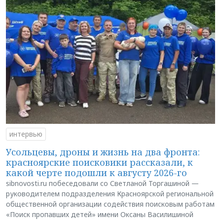
интервью
Усольцевы, дроны и жизнь на два фронта:
красноярские поисковики рассказали, к
какой черте подошли к августу 2026-го
sibnovosti.ru побеседовали со Светланой Торгашиной —
руководителем подразделения Красноярской региональной
общественной организации содействия поисковым работам
«Поиск пропавших детей» имени Оксаны Василишиной