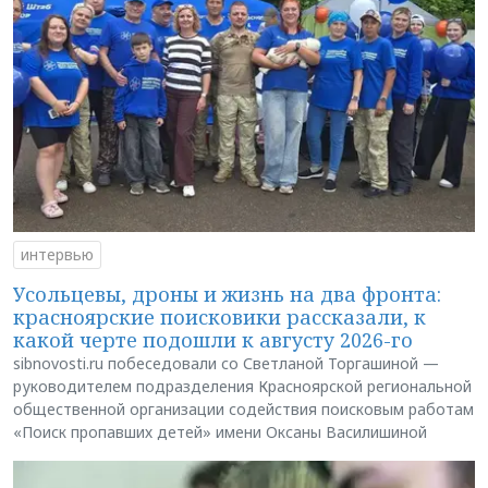
интервью
Усольцевы, дроны и жизнь на два фронта:
красноярские поисковики рассказали, к
какой черте подошли к августу 2026-го
sibnovosti.ru побеседовали со Светланой Торгашиной —
руководителем подразделения Красноярской региональной
общественной организации содействия поисковым работам
«Поиск пропавших детей» имени Оксаны Василишиной