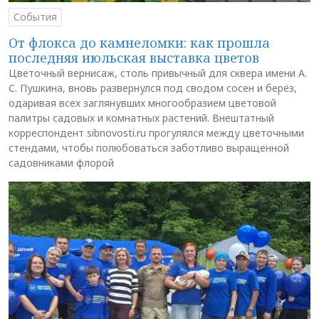
События
От флокса до камнеломки: как прошла
последняя июльская выставка цветов
Цветочный вернисаж, столь привычный для сквера имени А.
С. Пушкина, вновь развернулся под сводом сосен и берёз,
одаривая всех заглянувших многообразием цветовой
палитры садовых и комнатных растений. Внештатный
корреспондент sibnovosti.ru прогулялся между цветочными
стендами, чтобы полюбоваться заботливо выращенной
садовниками флорой