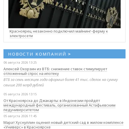
Красноярец незаконно подключил майнинг-ферму к
электросети
НОВОСТИ КОМПАНИЙ
>
06 августа 2026 13:25
Алексей Охорзин из ВТБ: снижение ставок стимулирует
отложенный спрос на ипотеку
ВТБ за семь месяцев года оформил более 41 тыс. сделок на сумму
свыше 200 млрд рублей
05 августа 2026 13:15
От Красноярска до Джакарты: в Индонезии пройдёт
международный фестиваль, организованный Астафьевским
педуниверситетом
05 августа 2026 11:45
Марат Хуснуллин оценил новый детский сад в жилом комплексе
«Универс» в Красноярске