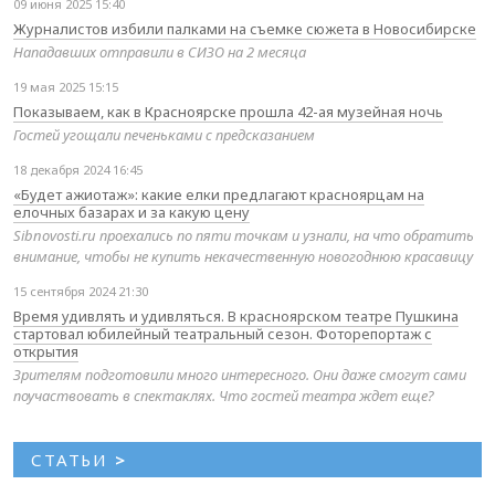
09 июня 2025 15:40
Журналистов избили палками на съемке сюжета в Новосибирске
Нападавших отправили в СИЗО на 2 месяца
19 мая 2025 15:15
Показываем, как в Красноярске прошла 42-ая музейная ночь
Гостей угощали печеньками с предсказанием
18 декабря 2024 16:45
«Будет ажиотаж»: какие елки предлагают красноярцам на
елочных базарах и за какую цену
Sibnovosti.ru проехались по пяти точкам и узнали, на что обратить
внимание, чтобы не купить некачественную новогоднюю красавицу
15 сентября 2024 21:30
Время удивлять и удивляться. В красноярском театре Пушкина
стартовал юбилейный театральный сезон. Фоторепортаж с
открытия
Зрителям подготовили много интересного. Они даже смогут сами
поучаствовать в спектаклях. Что гостей театра ждет еще?
СТАТЬИ
>