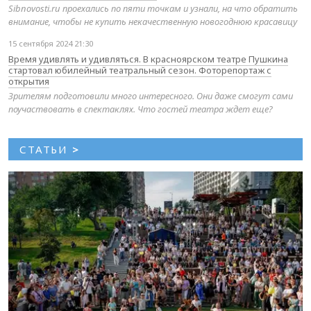
Sibnovosti.ru проехались по пяти точкам и узнали, на что обратить
внимание, чтобы не купить некачественную новогоднюю красавицу
15 сентября 2024 21:30
Время удивлять и удивляться. В красноярском театре Пушкина
стартовал юбилейный театральный сезон. Фоторепортаж с
открытия
Зрителям подготовили много интересного. Они даже смогут сами
поучаствовать в спектаклях. Что гостей театра ждет еще?
СТАТЬИ
>