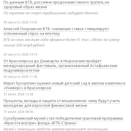
По данным ВТБ, россияне продолжают много тратить на
здоровый образ жизни
По тратам на спорт традиционно лидирует Москва
06 августа 2026 13:25
Алексей Охорзин из ВТБ: снижение ставок стимулирует
отложенный спрос на ипотеку
ВТБ за семь месяцев года оформил более 41 тыс. сделок на сумму
свыше 200 млрд рублей
05 августа 2026 13:15
От Красноярска до Джакарты: в Индонезии пройдёт
международный фестиваль, организованный Астафьевским
педуниверситетом
05 августа 2026 11:45
Марат Хуснуллин оценил новый детский сад в жилом комплексе
«Универс» в Красноярске
31 июля 2026 12:28
Проценты, вклады и защита от мошенников: чему будут учить
молодёжь для взрослой финансовой жизни
31 июля 2026 08:56
Сухобузимский музей стал победителем грантовой программы
«Красота внутри» фонда «ВТБ-Страна»
Музей с помощью средств гранта организует экспозицию,