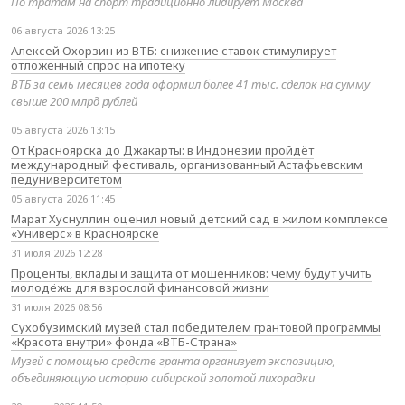
По тратам на спорт традиционно лидирует Москва
06 августа 2026 13:25
Алексей Охорзин из ВТБ: снижение ставок стимулирует
отложенный спрос на ипотеку
ВТБ за семь месяцев года оформил более 41 тыс. сделок на сумму
свыше 200 млрд рублей
05 августа 2026 13:15
От Красноярска до Джакарты: в Индонезии пройдёт
международный фестиваль, организованный Астафьевским
педуниверситетом
05 августа 2026 11:45
Марат Хуснуллин оценил новый детский сад в жилом комплексе
«Универс» в Красноярске
31 июля 2026 12:28
Проценты, вклады и защита от мошенников: чему будут учить
молодёжь для взрослой финансовой жизни
31 июля 2026 08:56
Сухобузимский музей стал победителем грантовой программы
«Красота внутри» фонда «ВТБ-Страна»
Музей с помощью средств гранта организует экспозицию,
объединяющую историю сибирской золотой лихорадки