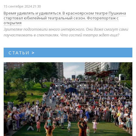
15 сентября 2024 21:30
Время удивлять и удивляться. В красноярском театре Пушкина
стартовал юбилейный театральный сезон. Фоторепортаж с
открытия
Зрителям подготовили много интересного. Они даже смогут сами
поучаствовать в спектаклях. Что гостей театра ждет еще?
СТАТЬИ
>