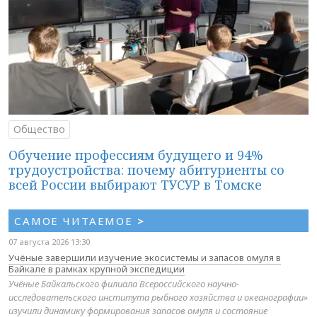
Общество
Обучение профессиям будущего и 94%
трудоустройства: почему абитуриенты со
всей России выбирают ТУСУР в Томске
САМОЕ ЧИТАЕМОЕ
>
07 августа 2026 13:30
Учёные завершили изучение экосистемы и запасов омуля в
Байкале в рамках крупной экспедиции
Учёные Байкальского филиала Всероссийского научно-
исследовательского института рыбного хозяйства и океанографии»
изучили динамику формирования запасов омуля и состояние