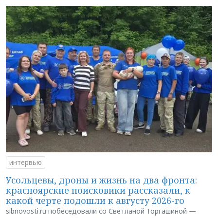
интервью
Усольцевы, дроны и жизнь на два фронта:
красноярские поисковики рассказали, к
какой черте подошли к августу 2026-го
sibnovosti.ru побеседовали со Светланой Торгашиной —