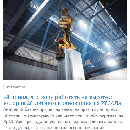
интервью
«Я понял, что хочу работать на высоте»:
история 20-летнего крановщика из РУСАЛа
Андрей Кобзарев пришёл на завод на практику во время
обучения в техникуме. После окончания учёбы вернулся на
КрАЗ. Уже три года он управляет краном. Для него работа
стала делом, в котором он нашёл своё призвание