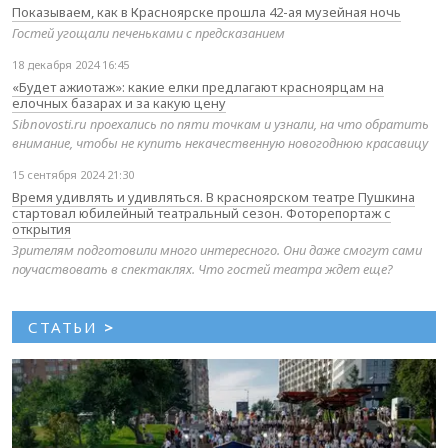
Показываем, как в Красноярске прошла 42-ая музейная ночь
Гостей угощали печеньками с предсказанием
18 декабря 2024 16:45
«Будет ажиотаж»: какие елки предлагают красноярцам на
елочных базарах и за какую цену
Sibnovosti.ru проехались по пяти точкам и узнали, на что обратить
внимание, чтобы не купить некачественную новогоднюю красавицу
15 сентября 2024 21:30
Время удивлять и удивляться. В красноярском театре Пушкина
стартовал юбилейный театральный сезон. Фоторепортаж с
открытия
Зрителям подготовили много интересного. Они даже смогут сами
поучаствовать в спектаклях. Что гостей театра ждет еще?
СТАТЬИ
>