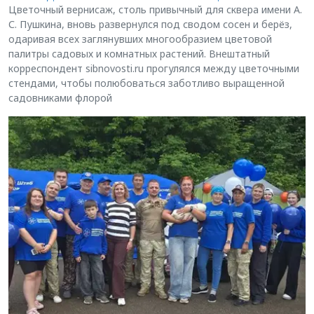
Цветочный вернисаж, столь привычный для сквера имени А.
С. Пушкина, вновь развернулся под сводом сосен и берёз,
одаривая всех заглянувших многообразием цветовой
палитры садовых и комнатных растений. Внештатный
корреспондент sibnovosti.ru прогулялся между цветочными
стендами, чтобы полюбоваться заботливо выращенной
садовниками флорой