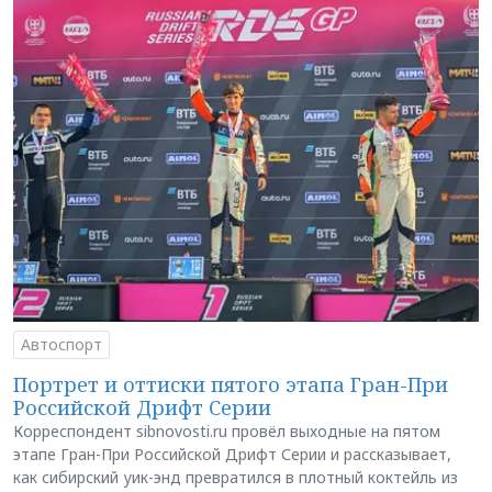
Автоспорт
Портрет и оттиски пятого этапа Гран-При
Российской Дрифт Серии
Корреспондент sibnovosti.ru провёл выходные на пятом
этапе Гран-При Российской Дрифт Серии и рассказывает,
как сибирский уик-энд превратился в плотный коктейль из