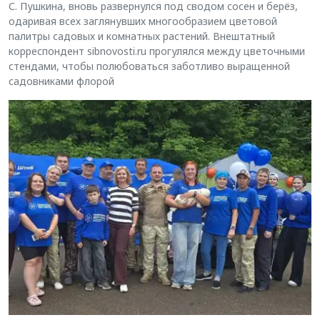
С. Пушкина, вновь развернулся под сводом сосен и берёз,
одаривая всех заглянувших многообразием цветовой
палитры садовых и комнатных растений. Внештатный
корреспондент sibnovosti.ru прогулялся между цветочными
стендами, чтобы полюбоваться заботливо выращенной
садовниками флорой