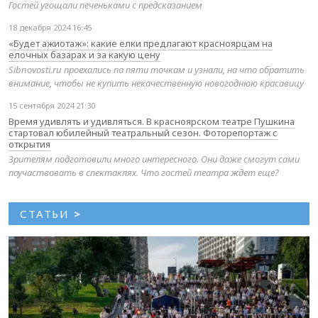
Гостей угощали печеньками с предсказанием
18 декабря 2024 16:45
«Будет ажиотаж»: какие елки предлагают красноярцам на
елочных базарах и за какую цену
Sibnovosti.ru проехались по пяти точкам и узнали, на что обратить
внимание, чтобы не купить некачественную новогоднюю красавицу
15 сентября 2024 21:30
Время удивлять и удивляться. В красноярском театре Пушкина
стартовал юбилейный театральный сезон. Фоторепортаж с
открытия
Зрителям подготовили много интересного. Они даже смогут сами
поучаствовать в спектаклях. Что гостей театра ждет еще?
СТАТЬИ
>