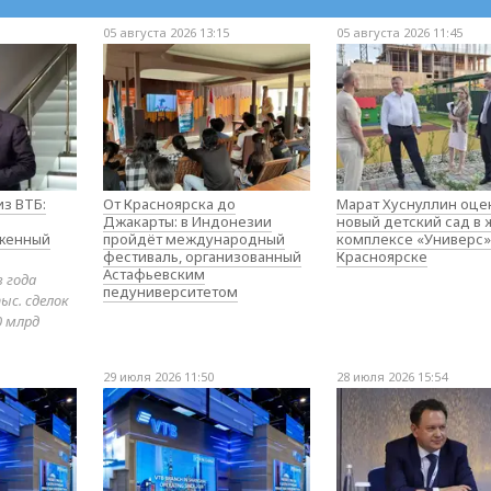
05 августа 2026 13:15
05 августа 2026 11:45
з ВТБ:
От Красноярска до
Марат Хуснуллин оце
Джакарты: в Индонезии
новый детский сад в
оженный
пройдёт международный
комплексе «Универс»
фестиваль, организованный
Красноярске
Астафьевским
в года
педуниверситетом
ыс. сделок
0 млрд
29 июля 2026 11:50
28 июля 2026 15:54