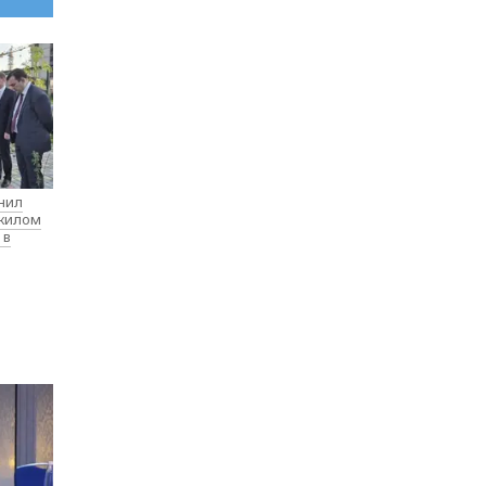
нил
 жилом
 в