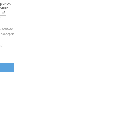
ярском
товал
ный
 с
и много
е смогут
ей