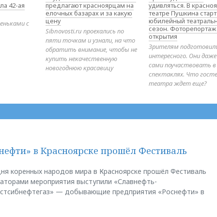
ла 42-ая
предлагают красноярцам на
удивляться. В красно
елочных базарах и за какую
театре Пушкина стар
цену
юбилейный театраль
еньками с
сезон. Фоторепортаж
Sibnovosti.ru проехались по
открытия
пяти точкам и узнали, на что
Зрителям подготовил
обратить внимание, чтобы не
интересного. Они даж
купить некачественную
сами поучаствовать в
новогоднюю красавицу
спектаклях. Что гост
театра ждет еще?
нефти» в Красноярске прошёл Фестиваль
ня коренных народов мира в Красноярске прошёл Фестиваль
заторами мероприятия выступили «Славнефть-
остсибнефтегаз» — добывающие предприятия «Роснефти» в