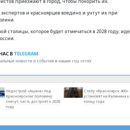
ристов приезжают в город, чтобы покорить их.
 экспертов и красноярцев воедино и учтут их при
олики.
й столицы, которое будет отмечаться в 2028 году, иде
оссии.
НАС В
TELEGRAM
альные новости и события в наших соц сетях
Недострой «Ашана» под
Стелу «Красноярск 400»
Красноярском: половину
установят на Калинина к
снесут, часть достроят к 2028
концу года
году