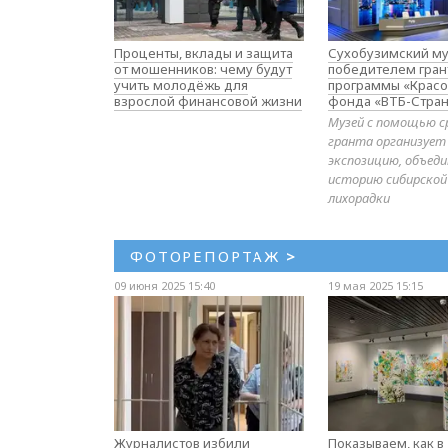
Проценты, вклады и защита
Сухобузимский му
от мошенников: чему будут
победителем гран
учить молодёжь для
программы «Красо
взрослой финансовой жизни
фонда «ВТБ-Стран
Музей с помощью с
гранта организует
экспозицию, объе
историю сибирской
лихорадки
ФОТОРЕПОРТАЖ
>
09 июня 2025 15:40
19 мая 2025 15:15
Журналистов избили
Показываем, как в