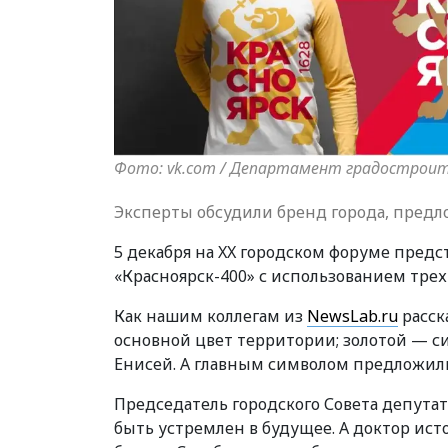
Фото: vk.com / Департамент градострои
Эксперты обсудили бренд города, предл
5 декабря на XX городском форуме пред
«Красноярск-400» с использованием трех 
Как нашим коллегам из
NewsLab.ru
расск
основной цвет территории; золотой — си
Енисей. А главным символом предложили
Председатель городского Совета депутат
быть устремлен в будущее. А доктор ис