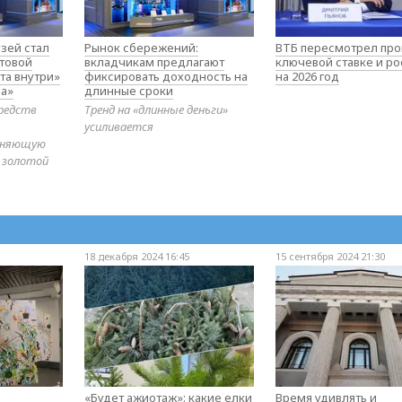
зей стал
Рынок сбережений:
ВТБ пересмотрел про
товой
вкладчикам предлагают
ключевой ставке и ро
та внутри»
фиксировать доходность на
на 2026 год
а»
длинные сроки
редств
Тренд на «длинные деньги»
усиливается
диняющую
 золотой
18 декабря 2024 16:45
15 сентября 2024 21:30
«Будет ажиотаж»: какие елки
Время удивлять и