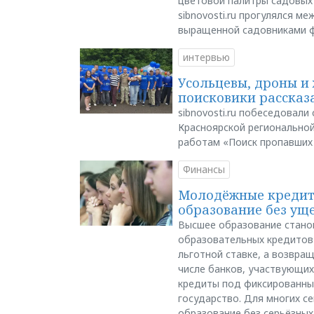
цветовой палитры садовых
sibnovosti.ru прогулялся 
выращенной садовниками 
интервью
Усольцевы, дроны и 
поисковики рассказа
sibnovosti.ru побеседовал
Красноярской регионально
работам «Поиск пропавших
Финансы
Молодёжные кредиты
образование без ущ
Высшее образование стано
образовательных кредитов 
льготной ставке, а возвра
числе банков, участвующих
кредиты под фиксированны
государство. Для многих с
образование без серьёзных