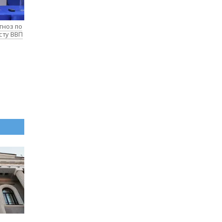
гноз по
сту ВВП