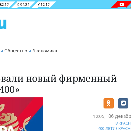
 82.17
€ 94.84
¥ 12.17
Общество
Экономика
овали новый фирменный
400»
06 декабр
12:05,
В КРАС
400-ЛЕТИЕ КРАС