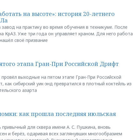
аботать на высоте»: история 20-летнего
АЛа
 завод на практику во время обучения в техникуме. После
а КрАЗ. Уже три года он управляет краном. Для него работа
 нашёл своё призвание
пятого этапа Гран-При Российской Дрифт
u провёл выходные на пятом этапе Гран-При Российской
, как сибирский уик-энд превратился в плотный коктейль из
тельского азарта
ломки: как прошла последняя июльская
 привычный для сквера имени А. С. Пушкина, вновь
сен и берёз, одаривая всех заглянувших многообразием