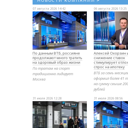
07 августа 2026 14:42
06 августа 2026 13:25
По данным ВТБ, россияне
Алексей Охорзин и
продолжают много тратить
снижение ставок
на здоровый образ жизни
стимулирует отл
спрос на ипотеку
По тратам на спорт
ВТБ за семь месяце
традиционно лидирует
оформил более 41 т
Москва
на сумму свыше 20
рублей
31 июля 2026 12:28
31 июля 2026 08:56