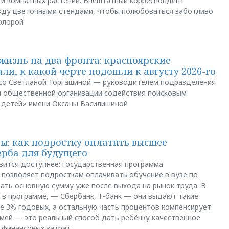
 и комнатных растений. Внештатный корреспондент
между цветочными стендами, чтобы полюбоваться заботливо
флорой
жизнь на два фронта: красноярские
ли, к какой черте подошли к августу 2026-го
и со Светланой Торгашиной — руководителем подразделения
й общественной организации содействия поисковым
 детей» имени Оксаны Василишиной
: как подростку оплатить высшее
ерба для будущего
вится доступнее: государственная программа
позволяет подросткам оплачивать обучение в вузе по
щать основную сумму уже после выхода на рынок труда. В
 в программе, — Сбербанк, Т-банк — они выдают такие
е 3% годовых, а остальную часть процентов компенсирует
емей — это реальный способ дать ребёнку качественное
 финансовых затрат