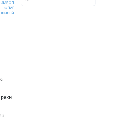
СИМВОЛ
ФЛАГ
ЮБИЛЕЙ
а.
 реки
ен