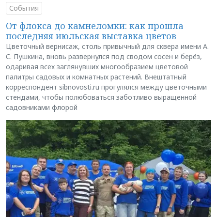
События
От флокса до камнеломки: как прошла
последняя июльская выставка цветов
Цветочный вернисаж, столь привычный для сквера имени А.
С. Пушкина, вновь развернулся под сводом сосен и берёз,
одаривая всех заглянувших многообразием цветовой
палитры садовых и комнатных растений. Внештатный
корреспондент sibnovosti.ru прогулялся между цветочными
стендами, чтобы полюбоваться заботливо выращенной
садовниками флорой