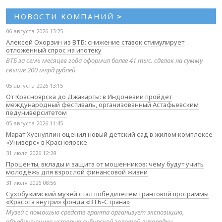
НОВОСТИ КОМПАНИЙ
>
06 августа 2026 13:25
Алексей Охорзин из ВТБ: снижение ставок стимулирует
отложенный спрос на ипотеку
ВТБ за семь месяцев года оформил более 41 тыс. сделок на сумму
свыше 200 млрд рублей
05 августа 2026 13:15
От Красноярска до Джакарты: в Индонезии пройдёт
международный фестиваль, организованный Астафьевским
педуниверситетом
05 августа 2026 11:45
Марат Хуснуллин оценил новый детский сад в жилом комплексе
«Универс» в Красноярске
31 июля 2026 12:28
Проценты, вклады и защита от мошенников: чему будут учить
молодёжь для взрослой финансовой жизни
31 июля 2026 08:56
Сухобузимский музей стал победителем грантовой программы
«Красота внутри» фонда «ВТБ-Страна»
Музей с помощью средств гранта организует экспозицию,
объединяющую историю сибирской золотой лихорадки