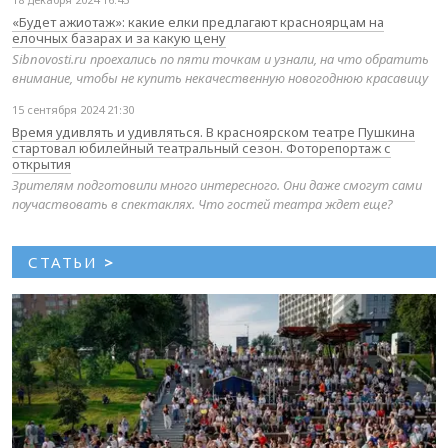
«Будет ажиотаж»: какие елки предлагают красноярцам на
елочных базарах и за какую цену
Sibnovosti.ru проехались по пяти точкам и узнали, на что обратить
внимание, чтобы не купить некачественную новогоднюю красавицу
15 сентября 2024 21:30
Время удивлять и удивляться. В красноярском театре Пушкина
стартовал юбилейный театральный сезон. Фоторепортаж с
открытия
Зрителям подготовили много интересного. Они даже смогут сами
поучаствовать в спектаклях. Что гостей театра ждет еще?
СТАТЬИ
>