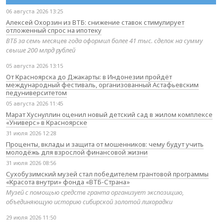
06 августа 2026 13:25
Алексей Охорзин из ВТБ: снижение ставок стимулирует
отложенный спрос на ипотеку
ВТБ за семь месяцев года оформил более 41 тыс. сделок на сумму
свыше 200 млрд рублей
05 августа 2026 13:15
От Красноярска до Джакарты: в Индонезии пройдёт
международный фестиваль, организованный Астафьевским
педуниверситетом
05 августа 2026 11:45
Марат Хуснуллин оценил новый детский сад в жилом комплексе
«Универс» в Красноярске
31 июля 2026 12:28
Проценты, вклады и защита от мошенников: чему будут учить
молодёжь для взрослой финансовой жизни
31 июля 2026 08:56
Сухобузимский музей стал победителем грантовой программы
«Красота внутри» фонда «ВТБ-Страна»
Музей с помощью средств гранта организует экспозицию,
объединяющую историю сибирской золотой лихорадки
29 июля 2026 11:50