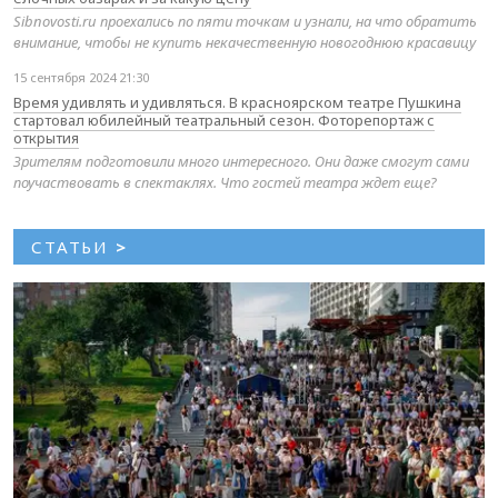
Sibnovosti.ru проехались по пяти точкам и узнали, на что обратить
внимание, чтобы не купить некачественную новогоднюю красавицу
15 сентября 2024 21:30
Время удивлять и удивляться. В красноярском театре Пушкина
стартовал юбилейный театральный сезон. Фоторепортаж с
открытия
Зрителям подготовили много интересного. Они даже смогут сами
поучаствовать в спектаклях. Что гостей театра ждет еще?
СТАТЬИ
>