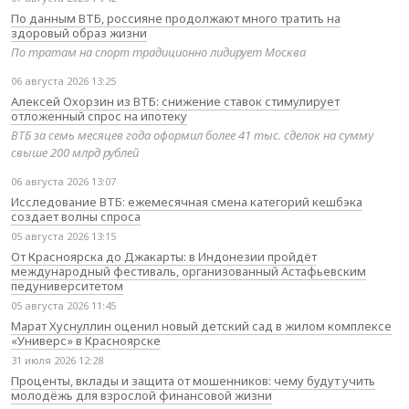
По данным ВТБ, россияне продолжают много тратить на
здоровый образ жизни
По тратам на спорт традиционно лидирует Москва
06 августа 2026 13:25
Алексей Охорзин из ВТБ: снижение ставок стимулирует
отложенный спрос на ипотеку
ВТБ за семь месяцев года оформил более 41 тыс. сделок на сумму
свыше 200 млрд рублей
06 августа 2026 13:07
Исследование ВТБ: ежемесячная смена категорий кешбэка
создает волны спроса
05 августа 2026 13:15
От Красноярска до Джакарты: в Индонезии пройдёт
международный фестиваль, организованный Астафьевским
педуниверситетом
05 августа 2026 11:45
Марат Хуснуллин оценил новый детский сад в жилом комплексе
«Универс» в Красноярске
31 июля 2026 12:28
Проценты, вклады и защита от мошенников: чему будут учить
молодёжь для взрослой финансовой жизни