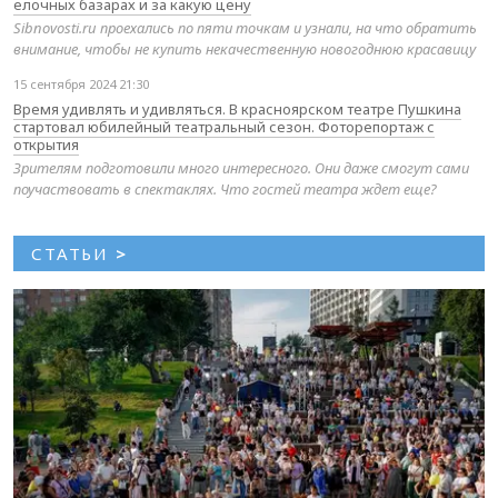
елочных базарах и за какую цену
Sibnovosti.ru проехались по пяти точкам и узнали, на что обратить
внимание, чтобы не купить некачественную новогоднюю красавицу
15 сентября 2024 21:30
Время удивлять и удивляться. В красноярском театре Пушкина
стартовал юбилейный театральный сезон. Фоторепортаж с
открытия
Зрителям подготовили много интересного. Они даже смогут сами
поучаствовать в спектаклях. Что гостей театра ждет еще?
СТАТЬИ
>