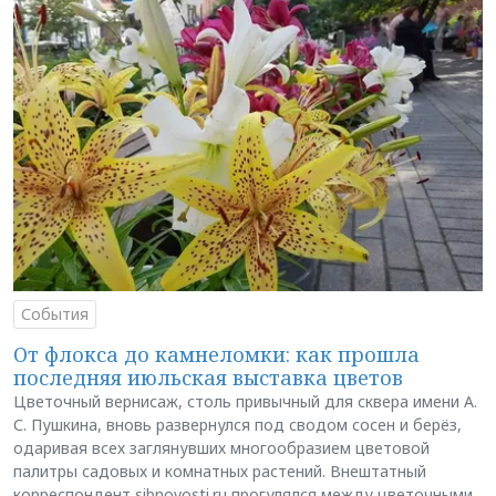
События
От флокса до камнеломки: как прошла
последняя июльская выставка цветов
Цветочный вернисаж, столь привычный для сквера имени А.
С. Пушкина, вновь развернулся под сводом сосен и берёз,
одаривая всех заглянувших многообразием цветовой
палитры садовых и комнатных растений. Внештатный
корреспондент sibnovosti.ru прогулялся между цветочными