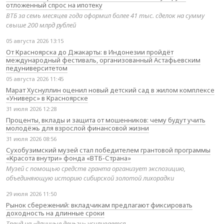
отложенный спрос на ипотеку
ВТБ за семь месяцев года оформил более 41 тыс. сделок на сумму
свыше 200 млрд рублей
05 августа 2026 13:15
От Красноярска до Джакарты: в Индонезии пройдёт
международный фестиваль, организованный Астафьевским
педуниверситетом
05 августа 2026 11:45
Марат Хуснуллин оценил новый детский сад в жилом комплексе
«Универс» в Красноярске
31 июля 2026 12:28
Проценты, вклады и защита от мошенников: чему будут учить
молодёжь для взрослой финансовой жизни
31 июля 2026 08:56
Сухобузимский музей стал победителем грантовой программы
«Красота внутри» фонда «ВТБ-Страна»
Музей с помощью средств гранта организует экспозицию,
объединяющую историю сибирской золотой лихорадки
29 июля 2026 11:50
Рынок сбережений: вкладчикам предлагают фиксировать
доходность на длинные сроки
Тренд на «длинные деньги» усиливается