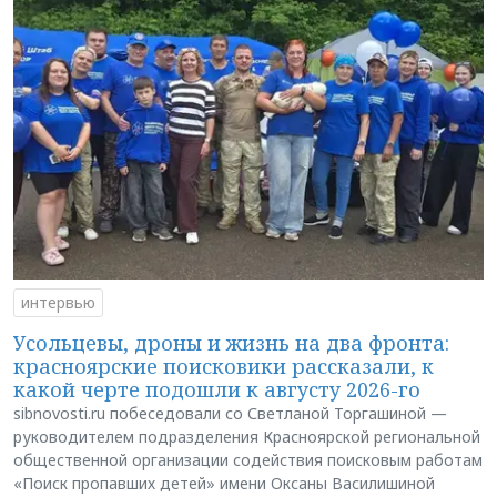
интервью
Усольцевы, дроны и жизнь на два фронта:
красноярские поисковики рассказали, к
какой черте подошли к августу 2026-го
sibnovosti.ru побеседовали со Светланой Торгашиной —
руководителем подразделения Красноярской региональной
общественной организации содействия поисковым работам
«Поиск пропавших детей» имени Оксаны Василишиной