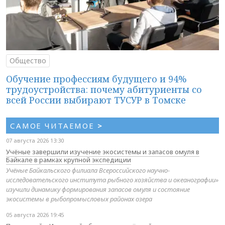
Общество
Обучение профессиям будущего и 94%
трудоустройства: почему абитуриенты со
всей России выбирают ТУСУР в Томске
САМОЕ ЧИТАЕМОЕ
>
07 августа 2026 13:30
Учёные завершили изучение экосистемы и запасов омуля в
Байкале в рамках крупной экспедиции
Учёные Байкальского филиала Всероссийского научно-
исследовательского института рыбного хозяйства и океанографии»
изучили динамику формирования запасов омуля и состояние
экосистемы в рыбопромысловых районах озера
05 августа 2026 19:45