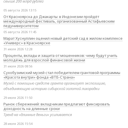
свыше 200 млрд рублей
05 августа 2026 13:15
От Красноярска до Джакарты: в Индонезии пройдёт
международный фестиваль, организованный Астафьевским
педуниверситетом
05 августа 2026 11:45
Марат Хуснуллин оценил новый детский сад в жилом комплексе
«Универс» в Красноярске
31 июля 2026 12:28
Проценты, вклады и защита от мошенников: чему будут учить
молодёжь для взрослой финансовой жизни
31 июля 2026 08:56
Сухобузимский музей стал победителем грантовой программы
«Красота внутри» фонда «ВТБ-Страна»
Музей с помощью средств гранта организует экспозицию,
объединяющую историю сибирской золотой лихорадки
29 июля 2026 11:50
Рынок сбережений: вкладчикам предлагают фиксировать
доходность на длинные сроки
Тренд на «длинные деньги» усиливается
28 июля 2026 15:54