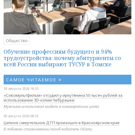
Общество
Обучение профессиям будущего и 94%
трудоустройства: почему абитуриенты со
всей России выбирают ТУСУР в Томске
САМОЕ ЧИТАЕМОЕ
>
05 августа 2026 18:32
«Союзмультфильм» отсудил у иркутянина 50 тысяч рублей за
использование 3D-копии Чебурашки
Мужчина использовал модель в коммерческих целях
05 августа 2026 08:33
Цепное смертельное ДТП произошло в Красноярском крае
В лобовом столкновении погиб водитель ГАЗели