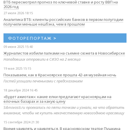
ВТБ пересмотрел прогноз по ключевой ставке и росту ВВП на
2026 год
27 июля 2026 18:15
Аналитика ВТБ: клиенты российских банков в первом полугодии
получили меньше кешбэка, чем в прошлом
ФОТОРЕПОРТАЖ
>
09 июня 2025 15:40
Журналистов избили палками на съемке сюжета в Новосибирске
Нападавших отправили в СИЗО на 2 месяца
19 мая 2025 15:15
Показываем, как в Красноярске прошла 42-ая музейная ночь
Гостей угощали печеньками с предсказанием
18 декабря 2024 16:45
«Будет ажиотаж»: какие елки предлагают красноярцам на
елочных базарах и за какую цену
Sibnovosti.ru проехались по пяти точкам и узнали, на что обратить
внимание, чтобы не купить некачественную новогоднюю красавицу
15 сентября 2024 21:30
Время удивлять и удивляться. В красноярском театре Пушкина