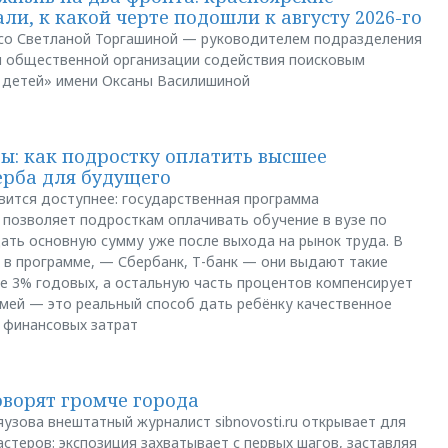
ли, к какой черте подошли к августу 2026-го
и со Светланой Торгашиной — руководителем подразделения
й общественной организации содействия поисковым
 детей» имени Оксаны Василишиной
: как подростку оплатить высшее
ерба для будущего
вится доступнее: государственная программа
позволяет подросткам оплачивать обучение в вузе по
щать основную сумму уже после выхода на рынок труда. В
 в программе, — Сбербанк, Т-банк — они выдают такие
е 3% годовых, а остальную часть процентов компенсирует
емей — это реальный способ дать ребёнку качественное
 финансовых затрат
оворят громче города
яузова внештатный журналист sibnovosti.ru открывает для
стеров: экспозиция захватывает с первых шагов, заставляя