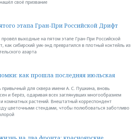
 нашёл своё призвание
пятого этапа Гран-При Российской Дрифт
u провёл выходные на пятом этапе Гран-При Российской
, как сибирский уик-энд превратился в плотный коктейль из
тельского азарта
ломки: как прошла последняя июльская
 привычный для сквера имени А. С. Пушкина, вновь
сен и берёз, одаривая всех заглянувших многообразием
 и комнатных растений. Внештатный корреспондент
между цветочными стендами, чтобы полюбоваться заботливо
флорой
жизнь на два фронта: красноярские