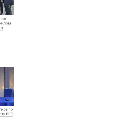
нил
 жилом
 в
гноз по
сту ВВП