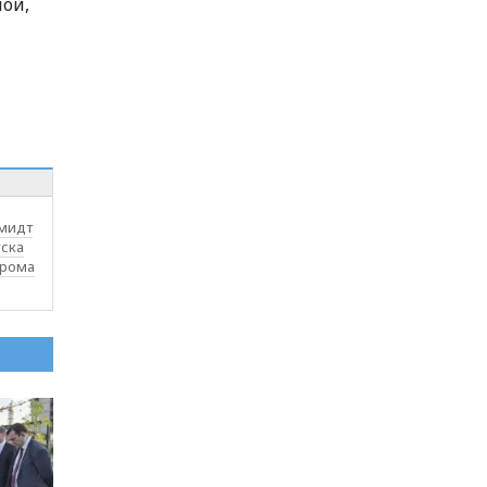
мой,
мидт
уска
дрома