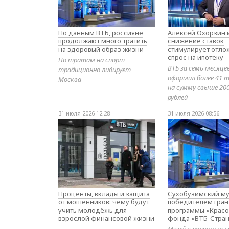
По данным ВТБ, россияне
Алексей Охорзин и
продолжают много тратить
снижение ставок
на здоровый образ жизни
стимулирует отл
спрос на ипотеку
По тратам на спорт
ВТБ за семь месяце
традиционно лидирует
оформил более 41 т
Москва
на сумму свыше 20
рублей
31 июля 2026 12:28
31 июля 2026 08:56
Проценты, вклады и защита
Сухобузимский му
от мошенников: чему будут
победителем гран
учить молодёжь для
программы «Красо
взрослой финансовой жизни
фонда «ВТБ-Стран
Музей с помощью с