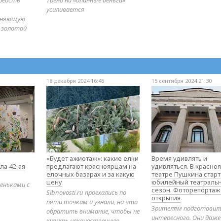
усиливается
диняющую
 золотой
18 декабря 2024 16:45
15 сентября 2024 21:30
«Будет ажиотаж»: какие елки
Время удивлять и
ла 42-ая
предлагают красноярцам на
удивляться. В красно
елочных базарах и за какую
театре Пушкина стар
цену
юбилейный театраль
еньками с
сезон. Фоторепортаж
Sibnovosti.ru проехались по
открытия
пяти точкам и узнали, на что
Зрителям подготовил
обратить внимание, чтобы не
интересного. Они даж
купить некачественную