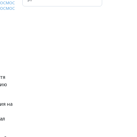
КОСМОС
КОСМОС
тя
нию
ия на
ал