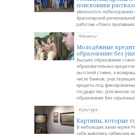
поисковики рассказа
sibnovosti.ru побеседовал
Красноярской регионально
работам «Поиск пропавших
Финансы
Молодёжные кредиты
образование без ущ
Высшее образование стано
образовательных кредитов 
льготной ставке, а возвра
числе банков, участвующих
кредиты под фиксированны
государство. Для многих с
образование без серьёзных
Культура
Картины, которые г
В небольших залах музея Р
себя живопись сибирских ма