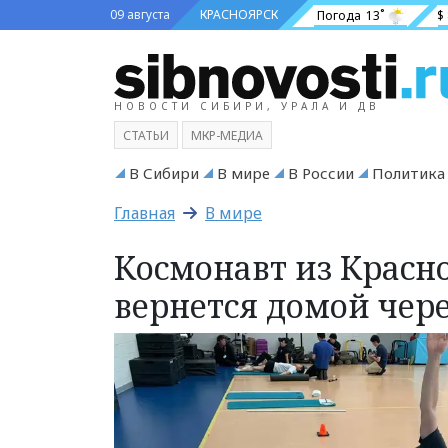
09 августа
КРАСНОЯРСК
Погода
13˚
$
НОВОСТИ СИБИРИ, УРАЛА И ДВ
СТАТЬИ
МКР-МЕДИА
В Сибири
В мире
В России
Политика
Главная
В мире
Космонавт из Красн
вернется домой чер