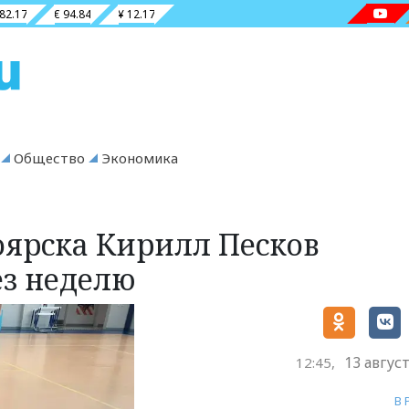
 82.17
€ 94.84
¥ 12.17
Общество
Экономика
оярска Кирилл Песков
ез неделю
13 авгус
12:45,
В