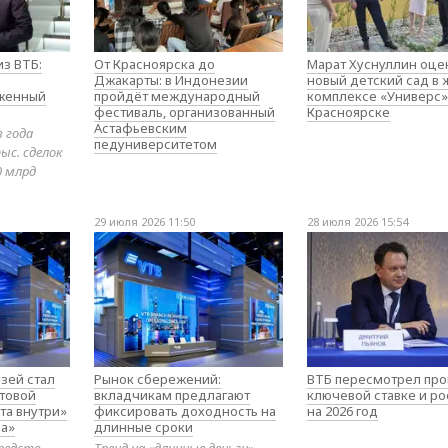
з ВТБ:
От Красноярска до
Марат Хуснуллин оце
Джакарты: в Индонезии
новый детский сад в
оженный
пройдёт международный
комплексе «Универс»
фестиваль, организованный
Красноярске
Астафьевским
в года
педуниверситетом
ыс. сделок
0 млрд
29 июля 2026 11:50
28 июля 2026 15:54
зей стал
Рынок сбережений:
ВТБ пересмотрел про
товой
вкладчикам предлагают
ключевой ставке и ро
та внутри»
фиксировать доходность на
на 2026 год
а»
длинные сроки
редств
Тренд на «длинные деньги»