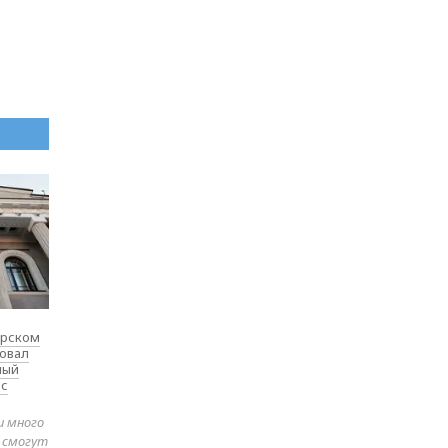
ярском
товал
ный
 с
и много
е смогут