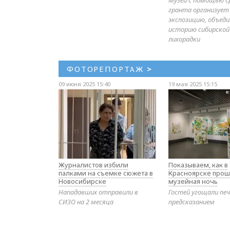
гранта организует
экспозицию, объе
историю сибирской
лихорадки
ФОТОРЕПОРТАЖ
>
09 июня 2025 15:40
19 мая 2025 15:15
Журналистов избили
Показываем, как в
палками на съемке сюжета в
Красноярске прош
Новосибирске
музейная ночь
Нападавших отправили в
Гостей угощали печ
СИЗО на 2 месяца
предсказанием