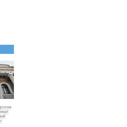
ярском
товал
ный
 с