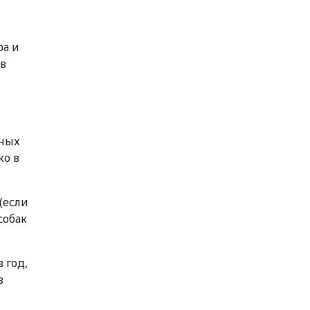
ра и
 в
тных
ко в
(если
собак
 год,
в