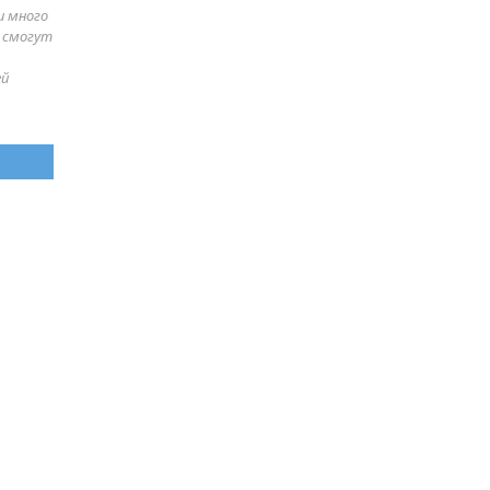
и много
е смогут
ей