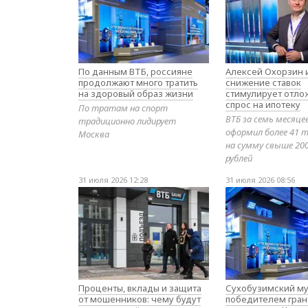
По данным ВТБ, россияне
Алексей Охорзин и
продолжают много тратить
снижение ставок
на здоровый образ жизни
стимулирует отл
спрос на ипотеку
По тратам на спорт
ВТБ за семь месяце
традиционно лидирует
оформил более 41 т
Москва
на сумму свыше 20
рублей
31 июля 2026 12:28
31 июля 2026 08:56
Проценты, вклады и защита
Сухобузимский му
от мошенников: чему будут
победителем гран