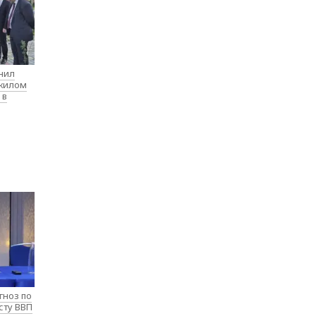
нил
 жилом
 в
гноз по
сту ВВП