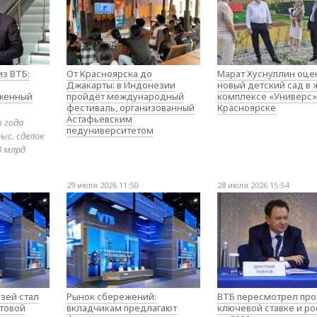
з ВТБ:
От Красноярска до
Марат Хуснуллин оце
Джакарты: в Индонезии
новый детский сад в
оженный
пройдёт международный
комплексе «Универс»
фестиваль, организованный
Красноярске
Астафьевским
в года
педуниверситетом
ыс. сделок
0 млрд
29 июля 2026 11:50
28 июля 2026 15:54
зей стал
Рынок сбережений:
ВТБ пересмотрел про
товой
вкладчикам предлагают
ключевой ставке и ро