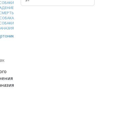
СОБАКИ
АДЕНИЕ
СМЕРТЬ
СОБАКА
СОБАКИ
ТАНАЗИЯ
ртоник
ак
ого
енения
аназия