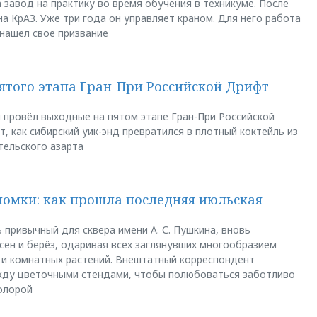
 завод на практику во время обучения в техникуме. После
а КрАЗ. Уже три года он управляет краном. Для него работа
 нашёл своё призвание
пятого этапа Гран-При Российской Дрифт
u провёл выходные на пятом этапе Гран-При Российской
, как сибирский уик-энд превратился в плотный коктейль из
тельского азарта
ломки: как прошла последняя июльская
 привычный для сквера имени А. С. Пушкина, вновь
сен и берёз, одаривая всех заглянувших многообразием
 и комнатных растений. Внештатный корреспондент
между цветочными стендами, чтобы полюбоваться заботливо
флорой