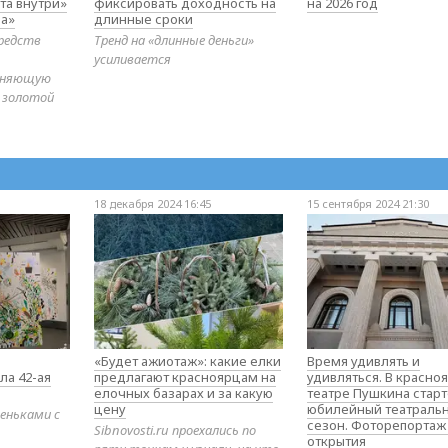
та внутри»
фиксировать доходность на
на 2026 год
а»
длинные сроки
редств
Тренд на «длинные деньги»
усиливается
диняющую
 золотой
18 декабря 2024 16:45
15 сентября 2024 21:30
«Будет ажиотаж»: какие елки
Время удивлять и
ла 42-ая
предлагают красноярцам на
удивляться. В красно
елочных базарах и за какую
театре Пушкина стар
цену
юбилейный театраль
еньками с
сезон. Фоторепортаж
Sibnovosti.ru проехались по
открытия