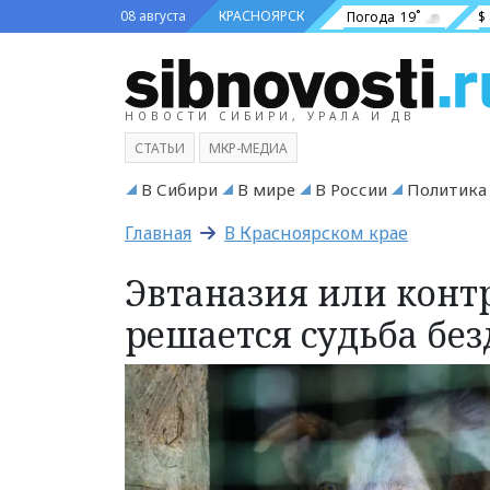
08 августа
КРАСНОЯРСК
Погода
19˚
$
НОВОСТИ СИБИРИ, УРАЛА И ДВ
СТАТЬИ
МКР-МЕДИА
В Сибири
В мире
В России
Политика
Главная
В Красноярском крае
Эвтаназия или контр
решается судьба бе