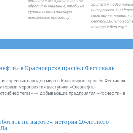
пяти точкам и узнали, на что
Зрителям подготовил
обратить внимание, чтобы не
интересного. Они даж
купить некачественную
сами поучаствовать в
новогоднюю красавицу
спектаклях. Что гост
театра ждет еще?
нефти» в Красноярске прошёл Фестиваль
ня коренных народов мира в Красноярске прошёл Фестиваль
заторами мероприятия выступили «Славнефть-
остсибнефтегаз» — добывающие предприятия «Роснефти» в
аботать на высоте»: история 20-летнего
АЛа