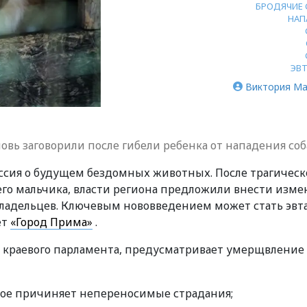
БРОДЯЧИЕ 
НАП
ЭВ
Виктория Ма
вь заговорили после гибели ребенка от нападения соб
уссия о будущем бездомных животных. После трагическ
го мальчика, власти региона предложили внести изм
владельцев. Ключевым нововведением может стать эвт
ет
«Город Прима»
.
е краевого парламента, предусматривает умерщвление
орое причиняет непереносимые страдания;