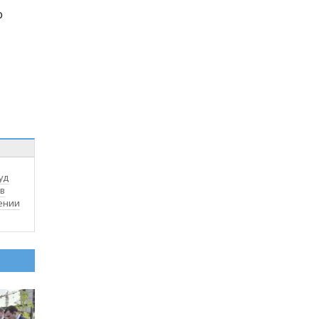
о
уд
в
ении