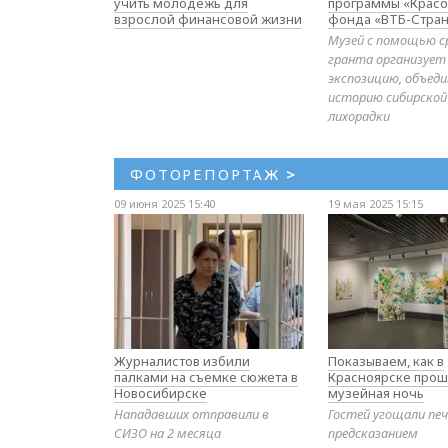
учить молодёжь для
программы «Красо
взрослой финансовой жизни
фонда «ВТБ-Стран
Музей с помощью с
гранта организует
экспозицию, объе
историю сибирской
лихорадки
ФОТОРЕПОРТАЖ
>
09 июня 2025 15:40
19 мая 2025 15:15
Журналистов избили
Показываем, как в
палками на съемке сюжета в
Красноярске прош
Новосибирске
музейная ночь
Нападавших отправили в
Гостей угощали печ
СИЗО на 2 месяца
предсказанием