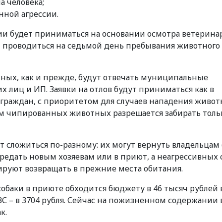
а человека;
ной агрессии.
зии будет приниматься на основании осмотра ветерина
т проводиться на седьмой день пребывания животного
ных, как и прежде, будут отвечать муниципальные
 лиц и ИП. Заявки на отлов будут приниматься как в
 граждан, с приоритетом для случаев нападения живо
м чипированных животных разрешается забирать толь
 сложиться по-разному: их могут вернуть владельцам 
редать новым хозяевам или в приют, а неагрессивных 
руют возвращать в прежние места обитания.
обаки в приюте обходится бюджету в 46 тысяч рублей в
ВС – в 3704 рубля. Сейчас на пожизненном содержании 
к.