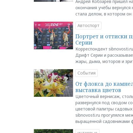
Андрей Кобзарев пришёл на
окончания учёбы вернулся н
стала делом, в котором он
Автоспорт
Портрет и оттиски 
Серии
Корреспондент sibnovosti.r
Дрифт Серии и рассказывает
жары, дыма, моторов и зри
События
От флокса до камне
выставка цветов
Цветочный вернисаж, столь
развернулся под сводом со
цветовой палитры садовых
sibnovosti.ru прогулялся 
выращенной садовниками 
интервью