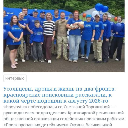
интервью
Усольцевы, дроны и жизнь на два фронта:
красноярские поисковики рассказали, к
какой черте подошли к августу 2026-го
sibnovosti.ru побеседовали со Светланой Торгашиной —
руководителем подразделения Красноярской региональной
общественной организации содействия поисковым работам
«Поиск пропавших детей» имени Оксаны Василишиной