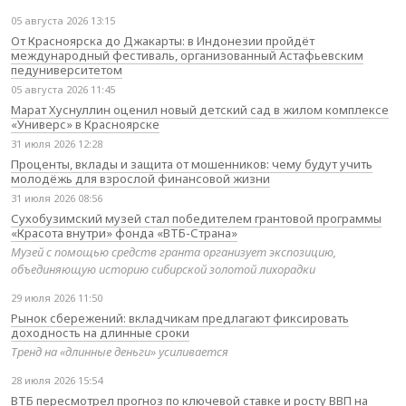
05 августа 2026 13:15
От Красноярска до Джакарты: в Индонезии пройдёт
международный фестиваль, организованный Астафьевским
педуниверситетом
05 августа 2026 11:45
Марат Хуснуллин оценил новый детский сад в жилом комплексе
«Универс» в Красноярске
31 июля 2026 12:28
Проценты, вклады и защита от мошенников: чему будут учить
молодёжь для взрослой финансовой жизни
31 июля 2026 08:56
Сухобузимский музей стал победителем грантовой программы
«Красота внутри» фонда «ВТБ-Страна»
Музей с помощью средств гранта организует экспозицию,
объединяющую историю сибирской золотой лихорадки
29 июля 2026 11:50
Рынок сбережений: вкладчикам предлагают фиксировать
доходность на длинные сроки
Тренд на «длинные деньги» усиливается
28 июля 2026 15:54
ВТБ пересмотрел прогноз по ключевой ставке и росту ВВП на