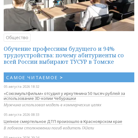
Общество
Обучение профессиям будущего и 94%
трудоустройства: почему абитуриенты со
всей России выбирают ТУСУР в Томске
САМОЕ ЧИТАЕМОЕ
>
05 августа 2026 18:32
«Союзмультфильм» отсудил у иркутянина 50 тысяч рублей за
использование 3D-копии Чебурашки
Мужчина использовал модель в коммерческих целях
05 августа 2026 08:33
Цепное смертельное ДТП произошло в Красноярском крае
В лобовом столкновении погиб водитель ГАЗели
03 августа 2026 20:24