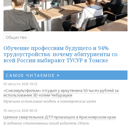
Общество
Обучение профессиям будущего и 94%
трудоустройства: почему абитуриенты со
всей России выбирают ТУСУР в Томске
САМОЕ ЧИТАЕМОЕ
>
05 августа 2026 18:32
«Союзмультфильм» отсудил у иркутянина 50 тысяч рублей за
использование 3D-копии Чебурашки
Мужчина использовал модель в коммерческих целях
05 августа 2026 08:33
Цепное смертельное ДТП произошло в Красноярском крае
В лобовом столкновении погиб водитель ГАЗели