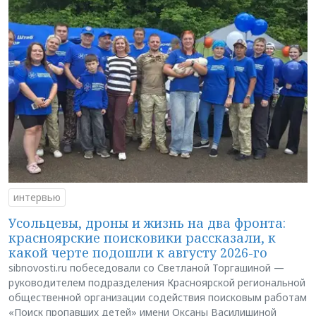
интервью
Усольцевы, дроны и жизнь на два фронта:
красноярские поисковики рассказали, к
какой черте подошли к августу 2026-го
sibnovosti.ru побеседовали со Светланой Торгашиной —
руководителем подразделения Красноярской региональной
общественной организации содействия поисковым работам
«Поиск пропавших детей» имени Оксаны Василишиной