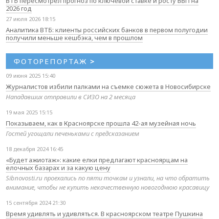
ВТБ пересмотрел прогноз по ключевой ставке и росту ВВП на
2026 год
27 июля 2026 18:15
Аналитика ВТБ: клиенты российских банков в первом полугодии
получили меньше кешбэка, чем в прошлом
ФОТОРЕПОРТАЖ
>
09 июня 2025 15:40
Журналистов избили палками на съемке сюжета в Новосибирске
Нападавших отправили в СИЗО на 2 месяца
19 мая 2025 15:15
Показываем, как в Красноярске прошла 42-ая музейная ночь
Гостей угощали печеньками с предсказанием
18 декабря 2024 16:45
«Будет ажиотаж»: какие елки предлагают красноярцам на
елочных базарах и за какую цену
Sibnovosti.ru проехались по пяти точкам и узнали, на что обратить
внимание, чтобы не купить некачественную новогоднюю красавицу
15 сентября 2024 21:30
Время удивлять и удивляться. В красноярском театре Пушкина