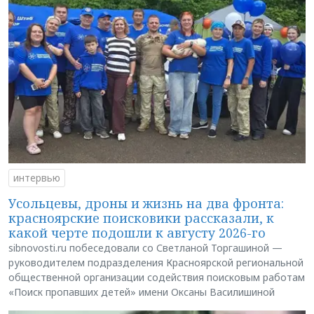
интервью
Усольцевы, дроны и жизнь на два фронта:
красноярские поисковики рассказали, к
какой черте подошли к августу 2026-го
sibnovosti.ru побеседовали со Светланой Торгашиной —
руководителем подразделения Красноярской региональной
общественной организации содействия поисковым работам
«Поиск пропавших детей» имени Оксаны Василишиной