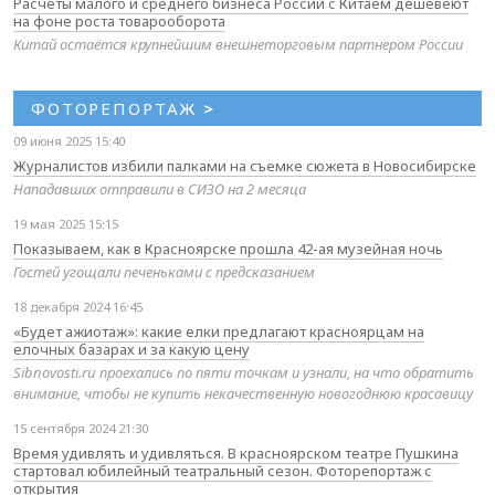
Расчёты малого и среднего бизнеса России с Китаем дешевеют
на фоне роста товарооборота
Китай остаётся крупнейшим внешнеторговым партнером России
ФОТОРЕПОРТАЖ
>
09 июня 2025 15:40
Журналистов избили палками на съемке сюжета в Новосибирске
Нападавших отправили в СИЗО на 2 месяца
19 мая 2025 15:15
Показываем, как в Красноярске прошла 42-ая музейная ночь
Гостей угощали печеньками с предсказанием
18 декабря 2024 16:45
«Будет ажиотаж»: какие елки предлагают красноярцам на
елочных базарах и за какую цену
Sibnovosti.ru проехались по пяти точкам и узнали, на что обратить
внимание, чтобы не купить некачественную новогоднюю красавицу
15 сентября 2024 21:30
Время удивлять и удивляться. В красноярском театре Пушкина
стартовал юбилейный театральный сезон. Фоторепортаж с
открытия