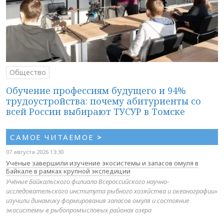
Общество
Обучение профессиям будущего и 94%
трудоустройства: почему абитуриенты со
всей России выбирают ТУСУР в Томске
САМОЕ ЧИТАЕМОЕ
>
07 августа 2026 13:30
Учёные завершили изучение экосистемы и запасов омуля в
Байкале в рамках крупной экспедиции
Учёные Байкальского филиала Всероссийского научно-
исследовательского института рыбного хозяйства и океанографии»
изучили динамику формирования запасов омуля и состояние
экосистемы в рыбопромысловых районах озера