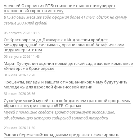
Алексей Охорзин из ВТБ: снижение ставок стимулирует
отложенный спрос на ипотеку
ВТБ за семь месяцев года оформил более 41 тыс. сделок на сумму
свыше 200 млрд рублей
05 августа 2026 13:15
От Красноярска до Джакарты: в Индонезии пройдёт
международный фестиваль, организованный Астафьевским
педуниверситетом
05 августа 2026 11:45
Марат Хуснуллин оценил новый детский сад в жилом комплексе
«Универс» в Красноярске
31 июля 2026 12:28
Проценты, вклады и защита от мошенников: чему будут учить
молодёжь для взрослой финансовой жизни
31 июля 2026 08:56
Сухобузимский музей стал победителем грантовой программы
«Красота внутри» фонда «ВТБ-Страна»
Музей с помощью средств гранта организует экспозицию,
объединяющую историю сибирской золотой лихорадки
29 июля 2026 11:50
Рынок сбережений: вкладчикам предлагают фиксировать