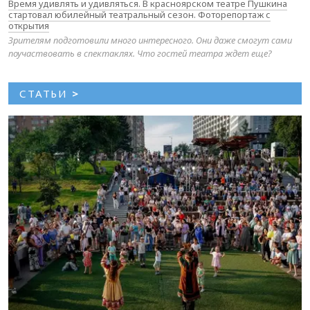
Время удивлять и удивляться. В красноярском театре Пушкина
стартовал юбилейный театральный сезон. Фоторепортаж с
открытия
Зрителям подготовили много интересного. Они даже смогут сами
поучаствовать в спектаклях. Что гостей театра ждет еще?
СТАТЬИ
>