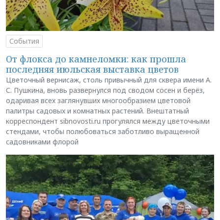
События
От флокса до камнеломки: как прошла
последняя июльская выставка цветов
Цветочный вернисаж, столь привычный для сквера имени А.
С. Пушкина, вновь развернулся под сводом сосен и берёз,
одаривая всех заглянувших многообразием цветовой
палитры садовых и комнатных растений. Внештатный
корреспондент sibnovosti.ru прогулялся между цветочными
стендами, чтобы полюбоваться заботливо выращенной
садовниками флорой