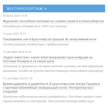
ФОТОРЕПОРТАЖ
>
09 июня 2025 15:40
Журналистов избили палками на съемке сюжета в Новосибирске
Нападавших отправили в СИЗО на 2 месяца
19 мая 2025 15:15
Показываем, как в Красноярске прошла 42-ая музейная ночь
Гостей угощали печеньками с предсказанием
18 декабря 2024 16:45
«Будет ажиотаж»: какие елки предлагают красноярцам на
елочных базарах и за какую цену
Sibnovosti.ru проехались по пяти точкам и узнали, на что обратить
внимание, чтобы не купить некачественную новогоднюю красавицу
15 сентября 2024 21:30
Время удивлять и удивляться. В красноярском театре Пушкина
стартовал юбилейный театральный сезон. Фоторепортаж с
открытия
Зрителям подготовили много интересного. Они даже смогут сами
поучаствовать в спектаклях. Что гостей театра ждет еще?