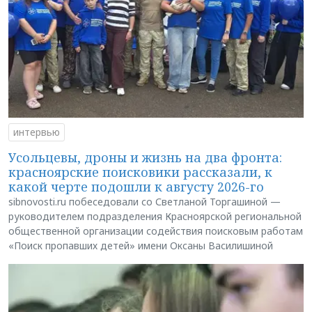
интервью
Усольцевы, дроны и жизнь на два фронта:
красноярские поисковики рассказали, к
какой черте подошли к августу 2026-го
sibnovosti.ru побеседовали со Светланой Торгашиной —
руководителем подразделения Красноярской региональной
общественной организации содействия поисковым работам
«Поиск пропавших детей» имени Оксаны Василишиной