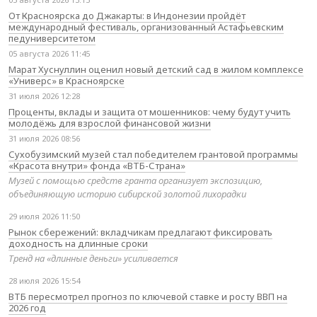
От Красноярска до Джакарты: в Индонезии пройдёт
международный фестиваль, организованный Астафьевским
педуниверситетом
05 августа 2026 11:45
Марат Хуснуллин оценил новый детский сад в жилом комплексе
«Универс» в Красноярске
31 июля 2026 12:28
Проценты, вклады и защита от мошенников: чему будут учить
молодёжь для взрослой финансовой жизни
31 июля 2026 08:56
Сухобузимский музей стал победителем грантовой программы
«Красота внутри» фонда «ВТБ-Страна»
Музей с помощью средств гранта организует экспозицию,
объединяющую историю сибирской золотой лихорадки
29 июля 2026 11:50
Рынок сбережений: вкладчикам предлагают фиксировать
доходность на длинные сроки
Тренд на «длинные деньги» усиливается
28 июля 2026 15:54
ВТБ пересмотрел прогноз по ключевой ставке и росту ВВП на
2026 год