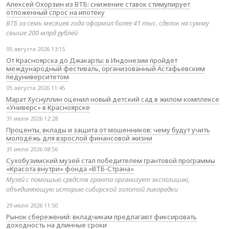
Алексей Охорзин из ВТБ: снижение ставок стимулирует
отложенный спрос на ипотеку
ВТБ за семь месяцев года оформил более 41 тыс. сделок на сумму
свыше 200 млрд рублей
05 августа 2026 13:15
От Красноярска до Джакарты: в Индонезии пройдёт
международный фестиваль, организованный Астафьевским
педуниверситетом
05 августа 2026 11:45
Марат Хуснуллин оценил новый детский сад в жилом комплексе
«Универс» в Красноярске
31 июля 2026 12:28
Проценты, вклады и защита от мошенников: чему будут учить
молодёжь для взрослой финансовой жизни
31 июля 2026 08:56
Сухобузимский музей стал победителем грантовой программы
«Красота внутри» фонда «ВТБ-Страна»
Музей с помощью средств гранта организует экспозицию,
объединяющую историю сибирской золотой лихорадки
29 июля 2026 11:50
Рынок сбережений: вкладчикам предлагают фиксировать
доходность на длинные сроки