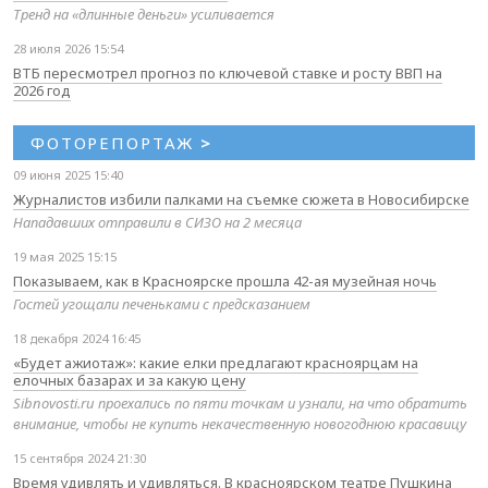
Тренд на «длинные деньги» усиливается
28 июля 2026 15:54
ВТБ пересмотрел прогноз по ключевой ставке и росту ВВП на
2026 год
ФОТОРЕПОРТАЖ
>
09 июня 2025 15:40
Журналистов избили палками на съемке сюжета в Новосибирске
Нападавших отправили в СИЗО на 2 месяца
19 мая 2025 15:15
Показываем, как в Красноярске прошла 42-ая музейная ночь
Гостей угощали печеньками с предсказанием
18 декабря 2024 16:45
«Будет ажиотаж»: какие елки предлагают красноярцам на
елочных базарах и за какую цену
Sibnovosti.ru проехались по пяти точкам и узнали, на что обратить
внимание, чтобы не купить некачественную новогоднюю красавицу
15 сентября 2024 21:30
Время удивлять и удивляться. В красноярском театре Пушкина