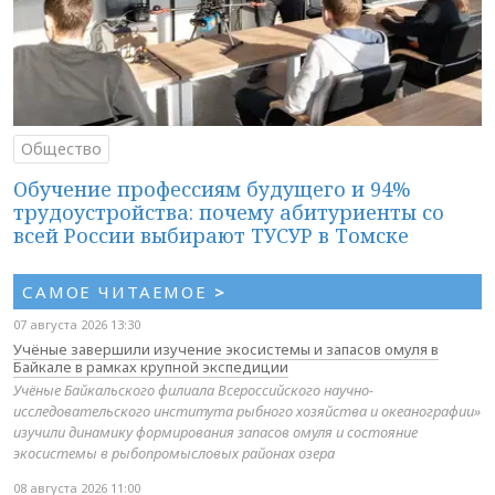
Общество
Обучение профессиям будущего и 94%
трудоустройства: почему абитуриенты со
всей России выбирают ТУСУР в Томске
САМОЕ ЧИТАЕМОЕ
>
07 августа 2026 13:30
Учёные завершили изучение экосистемы и запасов омуля в
Байкале в рамках крупной экспедиции
Учёные Байкальского филиала Всероссийского научно-
исследовательского института рыбного хозяйства и океанографии»
изучили динамику формирования запасов омуля и состояние
экосистемы в рыбопромысловых районах озера
08 августа 2026 11:00