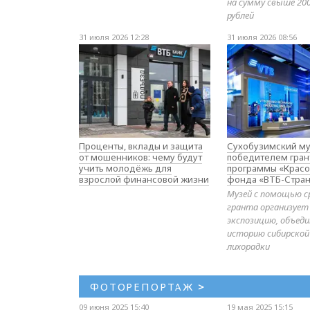
на сумму свыше 20
рублей
31 июля 2026 12:28
31 июля 2026 08:56
Проценты, вклады и защита
Сухобузимский му
от мошенников: чему будут
победителем гран
учить молодёжь для
программы «Красо
взрослой финансовой жизни
фонда «ВТБ-Стран
Музей с помощью с
гранта организует
экспозицию, объе
историю сибирской
лихорадки
ФОТОРЕПОРТАЖ
>
09 июня 2025 15:40
19 мая 2025 15:15