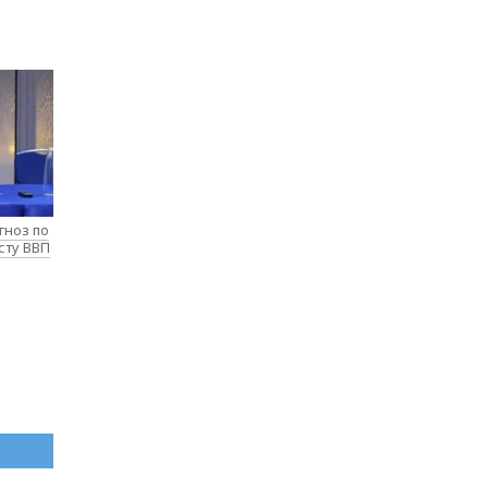
гноз по
сту ВВП