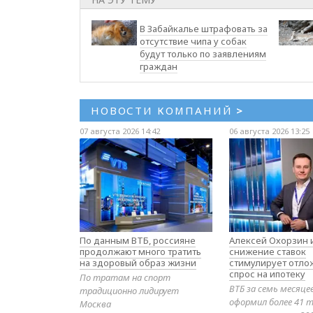
В Забайкалье штрафовать за
отсутствие чипа у собак
будут только по заявлениям
граждан
НОВОСТИ КОМПАНИЙ
>
07 августа 2026 14:42
06 августа 2026 13:25
По данным ВТБ, россияне
Алексей Охорзин и
продолжают много тратить
снижение ставок
на здоровый образ жизни
стимулирует отл
спрос на ипотеку
По тратам на спорт
ВТБ за семь месяце
традиционно лидирует
оформил более 41 т
Москва