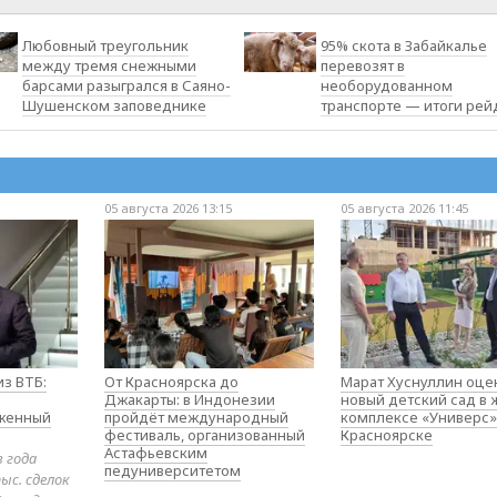
Любовный треугольник
95% скота в Забайкалье
между тремя снежными
перевозят в
барсами разыгрался в Саяно-
необорудованном
Шушенском заповеднике
транспорте — итоги рей
05 августа 2026 13:15
05 августа 2026 11:45
з ВТБ:
От Красноярска до
Марат Хуснуллин оце
Джакарты: в Индонезии
новый детский сад в
оженный
пройдёт международный
комплексе «Универс»
фестиваль, организованный
Красноярске
Астафьевским
в года
педуниверситетом
ыс. сделок