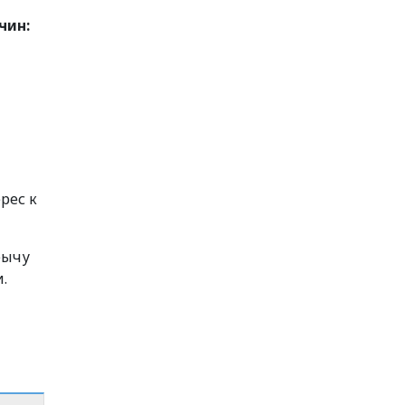
чин:
рес к
бычу
.