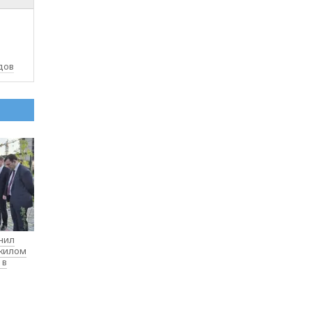
дов
нил
 жилом
 в