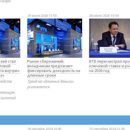
0 млрд
29 июля 2026 11:50
28 июля 2026 15:54
зей стал
Рынок сбережений:
ВТБ пересмотрел про
товой
вкладчикам предлагают
ключевой ставке и ро
та внутри»
фиксировать доходность на
на 2026 год
а»
длинные сроки
редств
Тренд на «длинные деньги»
усиливается
диняющую
 золотой
18 декабря 2024 16:45
15 сентября 2024 21:30