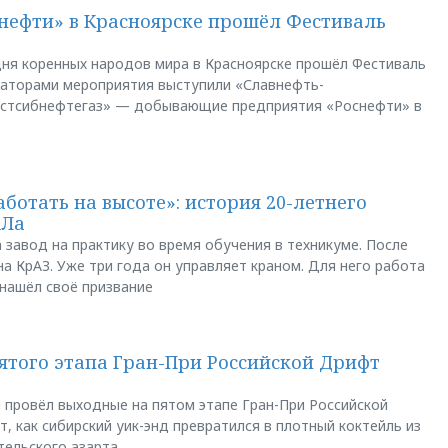
нефти» в Красноярске прошёл Фестиваль
ня коренных народов мира в Красноярске прошёл Фестиваль
заторами мероприятия выступили «Славнефть-
остсибнефтегаз» — добывающие предприятия «Роснефти» в
аботать на высоте»: история 20-летнего
АЛа
 завод на практику во время обучения в техникуме. После
а КрАЗ. Уже три года он управляет краном. Для него работа
 нашёл своё призвание
пятого этапа Гран-При Российской Дрифт
u провёл выходные на пятом этапе Гран-При Российской
, как сибирский уик-энд превратился в плотный коктейль из
тельского азарта