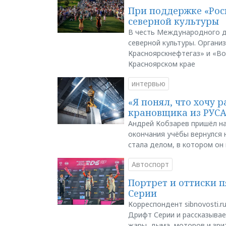
При поддержке «Рос
северной культуры
В честь Международного д
северной культуры. Органи
Красноярскнефтегаз» и «В
Красноярском крае
интервью
«Я понял, что хочу р
крановщика из РУС
Андрей Кобзарев пришёл на
окончания учёбы вернулся н
стала делом, в котором он
Автоспорт
Портрет и оттиски 
Серии
Корреспондент sibnovosti.r
Дрифт Серии и рассказывает
жары, дыма, моторов и зри