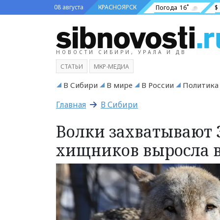
08 августа
КРАСНОЯРСК
Погода
16˚
$
НОВОСТИ СИБИРИ, УРАЛА И ДВ
СТАТЬИ
МКР-МЕДИА
В Сибири
В мире
В России
Политика
Главная
В Сибири
Волки захватывают 
хищников выросла в 1