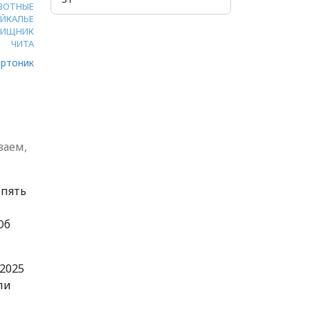
ВОТНЫЕ
АЙКАЛЬЕ
ХИЩНИК
ЧИТА
ртоник
ваем,
 пять
Об
 2025
ли