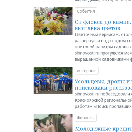
События
От флокса до камне
выставка цветов
Цветочный вернисаж, столь
развернулся под сводом со
цветовой палитры садовых
sibnovosti.ru прогулялся 
выращенной садовниками 
интервью
Усольцевы, дроны и 
поисковики рассказа
sibnovosti.ru побеседовал
Красноярской регионально
работам «Поиск пропавших
Финансы
Молодёжные кредиты