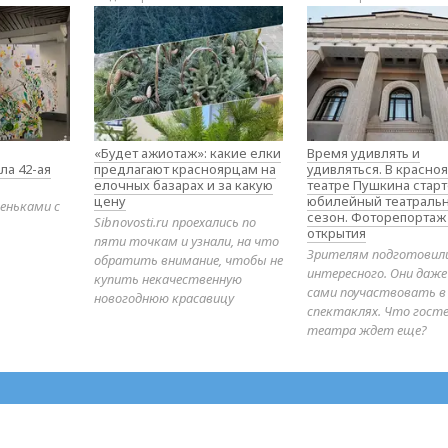
«Будет ажиотаж»: какие елки
Время удивлять и
ла 42-ая
предлагают красноярцам на
удивляться. В красно
елочных базарах и за какую
театре Пушкина стар
цену
юбилейный театраль
еньками с
сезон. Фоторепортаж
Sibnovosti.ru проехались по
открытия
пяти точкам и узнали, на что
Зрителям подготовил
обратить внимание, чтобы не
интересного. Они даж
купить некачественную
сами поучаствовать в
новогоднюю красавицу
спектаклях. Что гост
театра ждет еще?