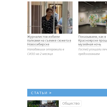
Журналистов избили
Показываем, как в
палками на съемке сюжета в
Красноярске прош
Новосибирске
музейная ночь
Нападавших отправили в
Гостей угощали печ
СИЗО на 2 месяца
предсказанием
СТАТЬИ
>
Общество