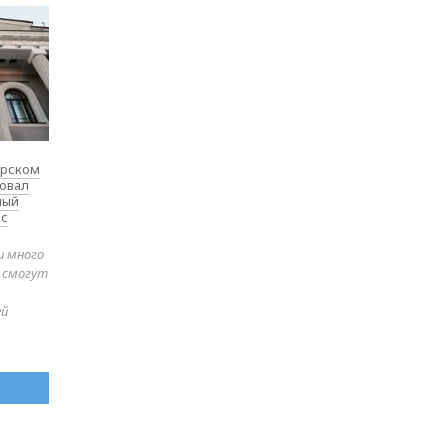
ярском
товал
ный
 с
и много
е смогут
ей